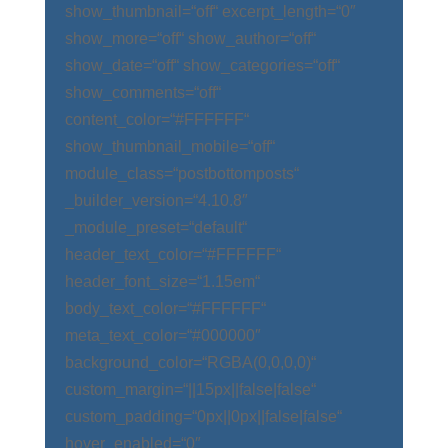
show_thumbnail=“off“ excerpt_length=“0″
show_more=“off“ show_author=“off“
show_date=“off“ show_categories=“off“
show_comments=“off“
content_color=“#FFFFFF“
show_thumbnail_mobile=“off“
module_class=“postbottomposts“
_builder_version=“4.10.8″
_module_preset=“default“
header_text_color=“#FFFFFF“
header_font_size=“1.15em“
body_text_color=“#FFFFFF“
meta_text_color=“#000000″
background_color=“RGBA(0,0,0,0)“
custom_margin=“||15px||false|false“
custom_padding=“0px||0px||false|false“
hover_enabled=“0″