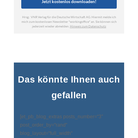
Das könnte Ihnen auch
gefallen
[et_pb_blog_extras posts_number=“3″
post_order_by=“rand“
blog_layout=“full_width“