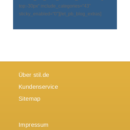
top:-30px“ include_categories=“43″
sticky_enabled=“0″][/et_pb_blog_extras]
Über stil.de
Kundenservice
Sitemap
Impressum