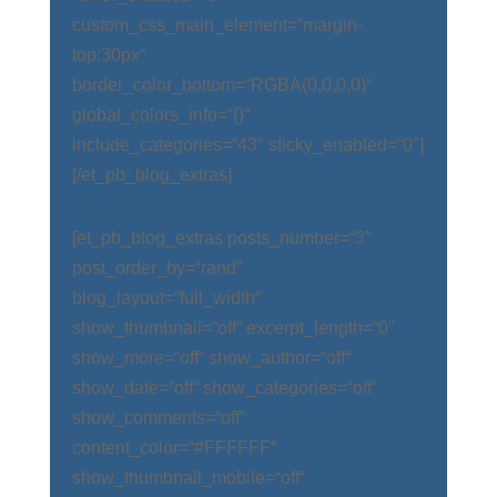
custom_css_main_element=“margin-
top:30px“
border_color_bottom=“RGBA(0,0,0,0)“
global_colors_info=“{}“
include_categories=“43″ sticky_enabled=“0″]
[/et_pb_blog_extras]
[et_pb_blog_extras posts_number=“3″
post_order_by=“rand“
blog_layout=“full_width“
show_thumbnail=“off“ excerpt_length=“0″
show_more=“off“ show_author=“off“
show_date=“off“ show_categories=“off“
show_comments=“off“
content_color=“#FFFFFF“
show_thumbnail_mobile=“off“