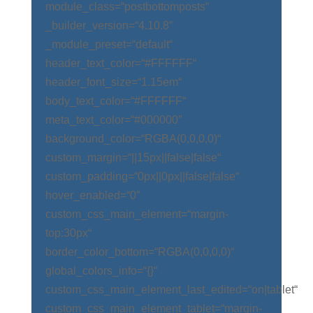
module_class=“postbottomposts“
_builder_version=“4.10.8″
_module_preset=“default“
header_text_color=“#FFFFFF“
header_font_size=“1.15em“
body_text_color=“#FFFFFF“
meta_text_color=“#000000″
background_color=“RGBA(0,0,0,0)“
custom_margin=“||15px||false|false“
custom_padding=“0px||0px||false|false“
hover_enabled=“0″
custom_css_main_element=“margin-
top:30px“
border_color_bottom=“RGBA(0,0,0,0)“
global_colors_info=“{}“
custom_css_main_element_last_edited=“on|tablet“
custom_css_main_element_tablet=“margin-