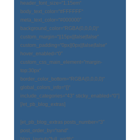
header_font_size=“1.15em“
body_text_color=“#FFFFFF“
meta_text_color=“#000000″
background_color=“RGBA(0,0,0,0)“
custom_margin=“||15px||false|false“
custom_padding=“0px||0px||false|false“
hover_enabled=“0″
custom_css_main_element=“margin-
top:30px“
border_color_bottom=“RGBA(0,0,0,0)“
global_colors_info=“{}“
include_categories=“43″ sticky_enabled=“0″]
[/et_pb_blog_extras]
[et_pb_blog_extras posts_number=“3″
post_order_by=“rand“
blog_layout=“full_width“