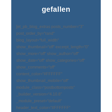
gefallen
[et_pb_blog_extras posts_number=“3″
post_order_by=“rand“
blog_layout=“full_width“
show_thumbnail=“off“ excerpt_length=“0″
show_more=“off“ show_author=“off“
show_date=“off“ show_categories=“off“
show_comments=“off“
content_color=“#FFFFFF“
show_thumbnail_mobile=“off“
module_class=“postbottomposts“
_builder_version=“4.10.8″
_module_preset=“default“
header_text_color=“#FFFFFF“