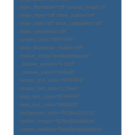
show_thumbnail=“off“ excerpt_length=“0″
show_more=“off“ show_author=“off“
show_date=“off“ show_categories=“off“
show_comments=“off“
content_color=“#FFFFFF“
show_thumbnail_mobile=“off“
module_class=“postbottomposts“
_builder_version=“4.10.8″
_module_preset=“default“
header_text_color=“#FFFFFF“
header_font_size=“1.15em“
body_text_color=“#FFFFFF“
meta_text_color=“#000000″
background_color=“RGBA(0,0,0,0)“
custom_margin=“||15px||false|false“
custom_padding=“0px||0px||false|false“