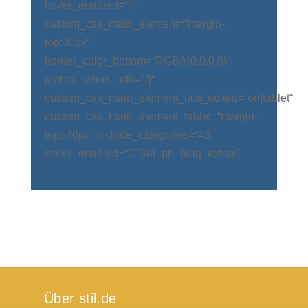
hover_enabled=“0″
custom_css_main_element=“margin-
top:30px“
border_color_bottom=“RGBA(0,0,0,0)“
global_colors_info=“{}“
custom_css_main_element_last_edited=“on|tablet“
custom_css_main_element_tablet=“margin-
top:-30px“ include_categories=“43″
sticky_enabled=“0″][/et_pb_blog_extras]
Über stil.de