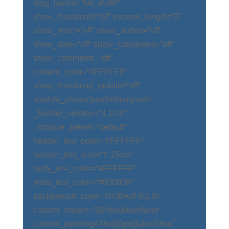
blog_layout=“full_width“
show_thumbnail=“off“ excerpt_length=“0″
show_more=“off“ show_author=“off“
show_date=“off“ show_categories=“off“
show_comments=“off“
content_color=“#FFFFFF“
show_thumbnail_mobile=“off“
module_class=“postbottomposts“
_builder_version=“4.10.8″
_module_preset=“default“
header_text_color=“#FFFFFF“
header_font_size=“1.15em“
body_text_color=“#FFFFFF“
meta_text_color=“#000000″
background_color=“RGBA(0,0,0,0)“
custom_margin=“||15px||false|false“
custom_padding=“0px||0px||false|false“