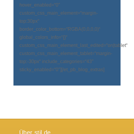
hover_enabled=“0″
custom_css_main_element=“margin-
top:30px“
border_color_bottom=“RGBA(0,0,0,0)“
global_colors_info=“{}“
custom_css_main_element_last_edited=“on|tablet“
custom_css_main_element_tablet=“margin-
top:-30px“ include_categories=“43″
sticky_enabled=“0″][/et_pb_blog_extras]
Über stil.de