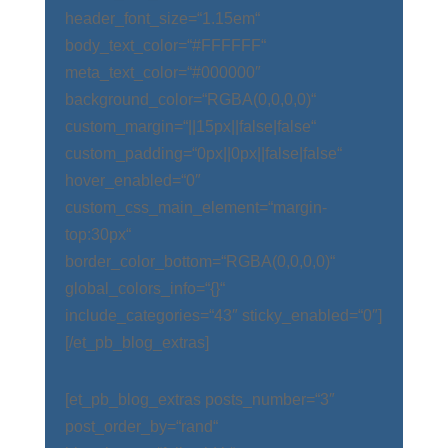
header_font_size=“1.15em“
body_text_color=“#FFFFFF“
meta_text_color=“#000000″
background_color=“RGBA(0,0,0,0)“
custom_margin=“||15px||false|false“
custom_padding=“0px||0px||false|false“
hover_enabled=“0″
custom_css_main_element=“margin-
top:30px“
border_color_bottom=“RGBA(0,0,0,0)“
global_colors_info=“{}“
include_categories=“43″ sticky_enabled=“0″]
[/et_pb_blog_extras]
[et_pb_blog_extras posts_number=“3″
post_order_by=“rand“