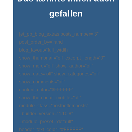
gefallen
[et_pb_blog_extras posts_number=“3″
post_order_by=“rand“
blog_layout=“full_width“
show_thumbnail=“off“ excerpt_length=“0″
show_more=“off“ show_author=“off“
show_date=“off“ show_categories=“off“
show_comments=“off“
content_color=“#FFFFFF“
show_thumbnail_mobile=“off“
module_class=“postbottomposts“
_builder_version=“4.10.8″
_module_preset=“default“
header_text_color=“#FFFFFF“