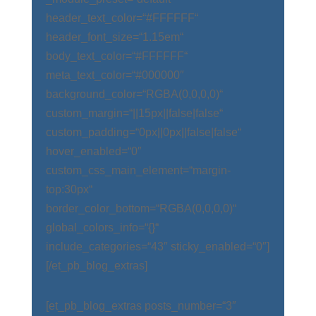
header_text_color=“#FFFFFF“
header_font_size=“1.15em“
body_text_color=“#FFFFFF“
meta_text_color=“#000000″
background_color=“RGBA(0,0,0,0)“
custom_margin=“||15px||false|false“
custom_padding=“0px||0px||false|false“
hover_enabled=“0″
custom_css_main_element=“margin-
top:30px“
border_color_bottom=“RGBA(0,0,0,0)“
global_colors_info=“{}“
include_categories=“43″ sticky_enabled=“0″]
[/et_pb_blog_extras]
[et_pb_blog_extras posts_number=“3″