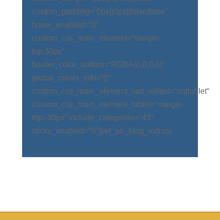
custom_padding=“0px||0px||false|false“
hover_enabled=“0″
custom_css_main_element=“margin-
top:30px“
border_color_bottom=“RGBA(0,0,0,0)“
global_colors_info=“{}“
custom_css_main_element_last_edited=“on|tablet“
custom_css_main_element_tablet=“margin-
top:-30px“ include_categories=“43″
sticky_enabled=“0″][/et_pb_blog_extras]