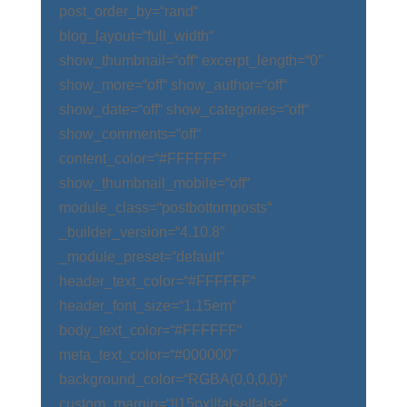
post_order_by=“rand“
blog_layout=“full_width“
show_thumbnail=“off“ excerpt_length=“0″
show_more=“off“ show_author=“off“
show_date=“off“ show_categories=“off“
show_comments=“off“
content_color=“#FFFFFF“
show_thumbnail_mobile=“off“
module_class=“postbottomposts“
_builder_version=“4.10.8″
_module_preset=“default“
header_text_color=“#FFFFFF“
header_font_size=“1.15em“
body_text_color=“#FFFFFF“
meta_text_color=“#000000″
background_color=“RGBA(0,0,0,0)“
custom_margin=“||15px||false|false“