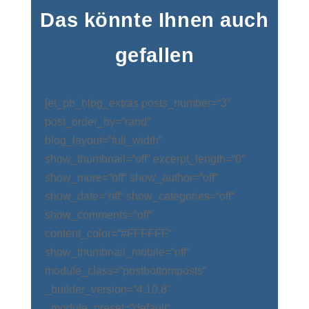
Das könnte Ihnen auch
gefallen
[et_pb_blog_extras posts_number=“3″
post_order_by=“rand“
blog_layout=“full_width“
show_thumbnail=“off“ excerpt_length=“0″
show_more=“off“ show_author=“off“
show_date=“off“ show_categories=“off“
show_comments=“off“
content_color=“#FFFFFF“
show_thumbnail_mobile=“off“
module_class=“postbottomposts“
_builder_version=“4.10.8″
_module_preset=“default“