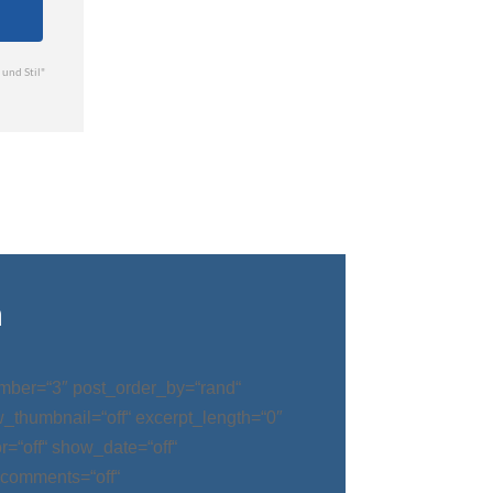
n
mber=“3″ post_order_by=“rand“
w_thumbnail=“off“ excerpt_length=“0″
=“off“ show_date=“off“
_comments=“off“