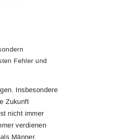
 sondern
gsten Fehler und
ngen. Insbesondere
he Zukunft
st nicht immer
mmer verdienen
 als Männer.