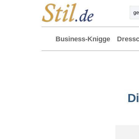
Business-Knigge
Dress
D