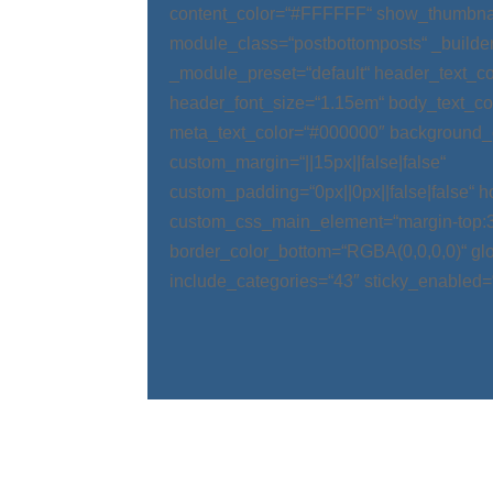
content_color=“#FFFFFF“ show_thumbnai
module_class=“postbottomposts“ _builder
_module_preset=“default“ header_text_
header_font_size=“1.15em“ body_text_c
meta_text_color=“#000000″ background_
custom_margin=“||15px||false|false“
custom_padding=“0px||0px||false|false“ 
custom_css_main_element=“margin-top:
border_color_bottom=“RGBA(0,0,0,0)“ glo
include_categories=“43″ sticky_enabled=“