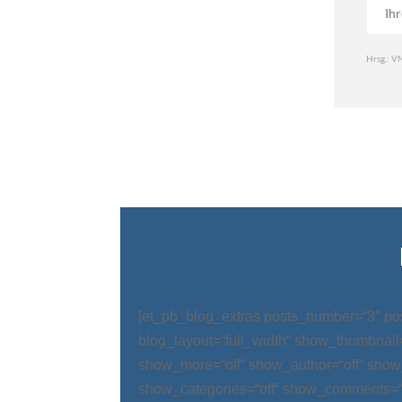
[et_pb_blog_extras posts_number=“3″ po
blog_layout=“full_width“ show_thumbnail=
show_more=“off“ show_author=“off“ show
show_categories=“off“ show_comments=“