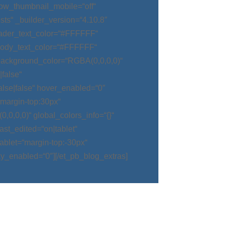
ow_thumbnail_mobile=“off“
ts“ _builder_version=“4.10.8″
eader_text_color=“#FFFFFF“
body_text_color=“#FFFFFF“
background_color=“RGBA(0,0,0,0)“
false“
alse|false“ hover_enabled=“0″
argin-top:30px“
0,0,0)“ global_colors_info=“{}“
t_edited=“on|tablet“
blet=“margin-top:-30px“
ky_enabled=“0″][/et_pb_blog_extras]