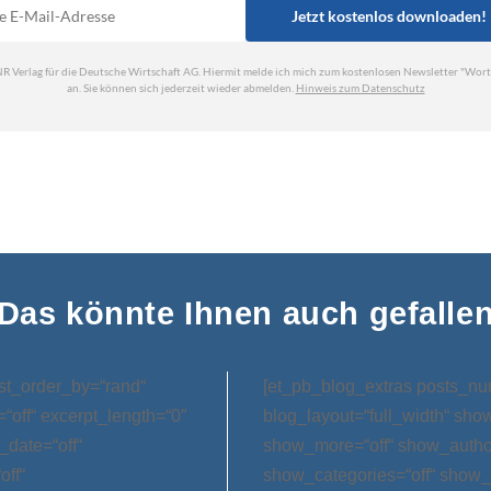
Das könnte Ihnen auch gefalle
st_order_by=“rand“
[et_pb_blog_extras posts_nu
“off“ excerpt_length=“0″
blog_layout=“full_width“ sho
_date=“off“
show_more=“off“ show_author
off“
show_categories=“off“ show