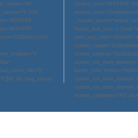
l_mobile=“off“
content_color=“#FFFFFF“ sh
_version=“4.10.8″
module_class=“postbottompos
color=“#FFFFFF“
_module_preset=“default“ h
olor=“#FFFFFF“
header_font_size=“1.15em“ 
color=“RGBA(0,0,0,0)“
meta_text_color=“#000000″ 
custom_margin=“||15px||false|
hover_enabled=“0″
custom_padding=“0px||0px||f
30px“
custom_css_main_element=“m
bal_colors_info=“{}“
border_color_bottom=“RGBA(0,
0″][/et_pb_blog_extras]
custom_css_main_element_las
custom_css_main_element_ta
include_categories=“43″ stic