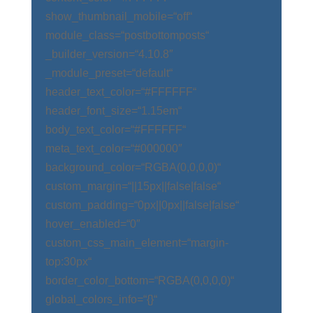
show_thumbnail_mobile=“off“
module_class=“postbottomposts“
_builder_version=“4.10.8″
_module_preset=“default“
header_text_color=“#FFFFFF“
header_font_size=“1.15em“
body_text_color=“#FFFFFF“
meta_text_color=“#000000″
background_color=“RGBA(0,0,0,0)“
custom_margin=“||15px||false|false“
custom_padding=“0px||0px||false|false“
hover_enabled=“0″
custom_css_main_element=“margin-
top:30px“
border_color_bottom=“RGBA(0,0,0,0)“
global_colors_info=“{}“