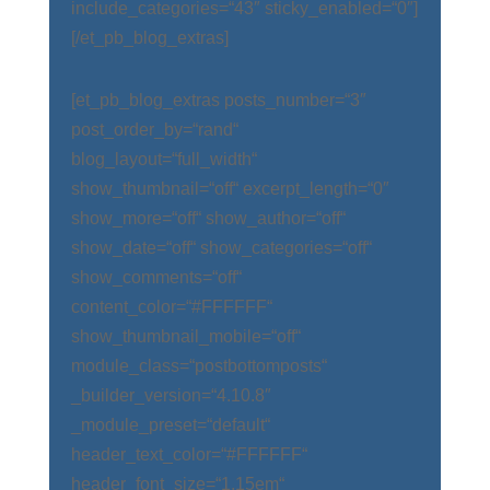
include_categories=“43″ sticky_enabled=“0″]
[/et_pb_blog_extras]
[et_pb_blog_extras posts_number=“3″
post_order_by=“rand“
blog_layout=“full_width“
show_thumbnail=“off“ excerpt_length=“0″
show_more=“off“ show_author=“off“
show_date=“off“ show_categories=“off“
show_comments=“off“
content_color=“#FFFFFF“
show_thumbnail_mobile=“off“
module_class=“postbottomposts“
_builder_version=“4.10.8″
_module_preset=“default“
header_text_color=“#FFFFFF“
header_font_size=“1.15em“