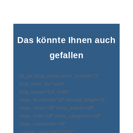
Das könnte Ihnen auch
gefallen
[et_pb_blog_extras posts_number=“3″
post_order_by=“rand“
blog_layout=“full_width“
show_thumbnail=“off“ excerpt_length=“0″
show_more=“off“ show_author=“off“
show_date=“off“ show_categories=“off“
show_comments=“off“
content_color=“#FFFFFF“