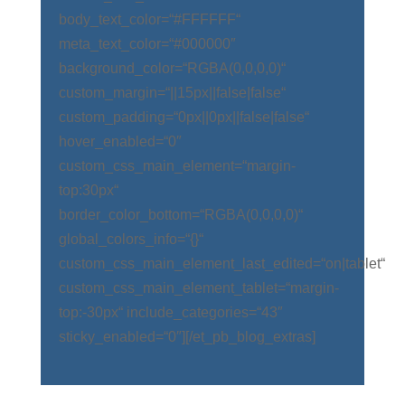
body_text_color=“#FFFFFF“
meta_text_color=“#000000″
background_color=“RGBA(0,0,0,0)“
custom_margin=“||15px||false|false“
custom_padding=“0px||0px||false|false“
hover_enabled=“0″
custom_css_main_element=“margin-
top:30px“
border_color_bottom=“RGBA(0,0,0,0)“
global_colors_info=“{}“
custom_css_main_element_last_edited=“on|tablet“
custom_css_main_element_tablet=“margin-
top:-30px“ include_categories=“43″
sticky_enabled=“0″][/et_pb_blog_extras]