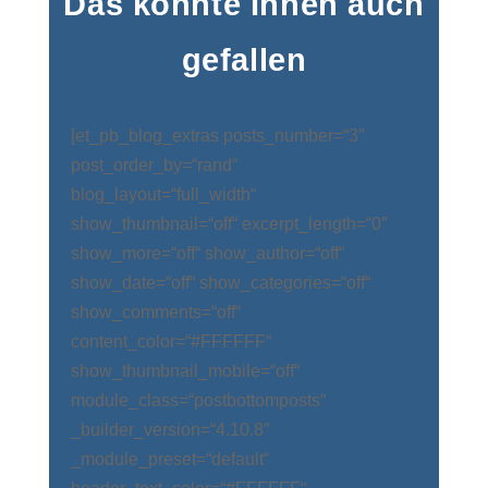
Das könnte Ihnen auch
gefallen
[et_pb_blog_extras posts_number=“3″
post_order_by=“rand“
blog_layout=“full_width“
show_thumbnail=“off“ excerpt_length=“0″
show_more=“off“ show_author=“off“
show_date=“off“ show_categories=“off“
show_comments=“off“
content_color=“#FFFFFF“
show_thumbnail_mobile=“off“
module_class=“postbottomposts“
_builder_version=“4.10.8″
_module_preset=“default“