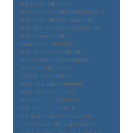
blog_layout=“full_width“
show_thumbnail=“off“ excerpt_length=“0″
show_more=“off“ show_author=“off“
show_date=“off“ show_categories=“off“
show_comments=“off“
content_color=“#FFFFFF“
show_thumbnail_mobile=“off“
module_class=“postbottomposts“
_builder_version=“4.10.8″
_module_preset=“default“
header_text_color=“#FFFFFF“
header_font_size=“1.15em“
body_text_color=“#FFFFFF“
meta_text_color=“#000000″
background_color=“RGBA(0,0,0,0)“
custom_margin=“||15px||false|false“
custom_padding=“0px||0px||false|false“