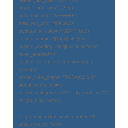
header_text_color=“#FFFFFF“
header_font_size=“1.15em“
body_text_color=“#FFFFFF“
meta_text_color=“#000000″
background_color=“RGBA(0,0,0,0)“
custom_margin=“||15px||false|false“
custom_padding=“0px||0px||false|false“
hover_enabled=“0″
custom_css_main_element=“margin-
top:30px“
border_color_bottom=“RGBA(0,0,0,0)“
global_colors_info=“{}“
include_categories=“43″ sticky_enabled=“0″]
[/et_pb_blog_extras]
[et_pb_blog_extras posts_number=“3″
post_order_by=“rand“