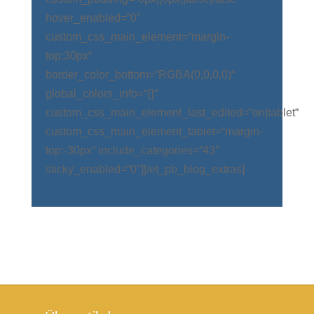
hover_enabled=“0″
custom_css_main_element=“margin-
top:30px“
border_color_bottom=“RGBA(0,0,0,0)“
global_colors_info=“{}“
custom_css_main_element_last_edited=“on|tablet“
custom_css_main_element_tablet=“margin-
top:-30px“ include_categories=“43″
sticky_enabled=“0″][/et_pb_blog_extras]