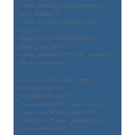
custom_padding=“0px||0px||false|false“
hover_enabled=“0″
custom_css_main_element=“margin-
top:30px“
border_color_bottom=“RGBA(0,0,0,0)“
global_colors_info=“{}“
include_categories=“43″ sticky_enabled=“0″]
[/et_pb_blog_extras]
[et_pb_blog_extras posts_number=“3″
post_order_by=“rand“
blog_layout=“full_width“
show_thumbnail=“off“ excerpt_length=“0″
show_more=“off“ show_author=“off“
show_date=“off“ show_categories=“off“
show_comments=“off“