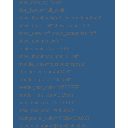
post_order_by=“rand“
blog_layout=“full_width“
show_thumbnail=“off“ excerpt_length=“0″
show_more=“off“ show_author=“off“
show_date=“off“ show_categories=“off“
show_comments=“off“
content_color=“#FFFFFF“
show_thumbnail_mobile=“off“
module_class=“postbottomposts“
_builder_version=“4.10.8″
_module_preset=“default“
header_text_color=“#FFFFFF“
header_font_size=“1.15em“
body_text_color=“#FFFFFF“
meta_text_color=“#000000″
background_color=“RGBA(0,0,0,0)“
custom_margin=“||15px||false|false“