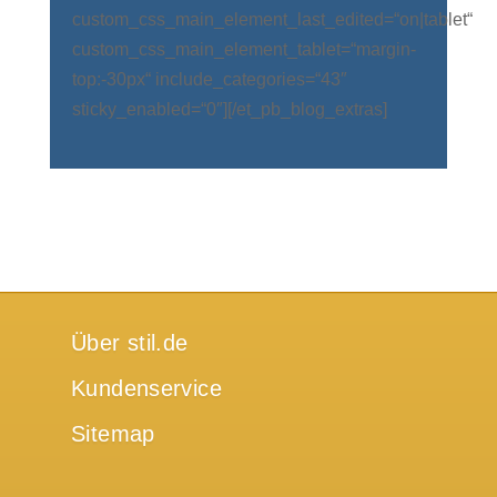
custom_css_main_element_last_edited=“on|tablet“
custom_css_main_element_tablet=“margin-
top:-30px“ include_categories=“43″
sticky_enabled=“0″][/et_pb_blog_extras]
Über stil.de
Kundenservice
Sitemap