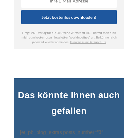
Das könnte Ihnen auch
gefallen
[et_pb_blog_extras posts_number=“3″