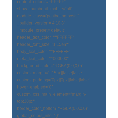
content_color=“#FFFFFF“
show_thumbnail_mobile=“off“
module_class=“postbottomposts“
_builder_version=“4.10.8″
_module_preset=“default“
header_text_color=“#FFFFFF“
header_font_size=“1.15em“
body_text_color=“#FFFFFF“
meta_text_color=“#000000″
background_color=“RGBA(0,0,0,0)“
custom_margin=“||15px||false|false“
custom_padding=“0px||0px||false|false“
hover_enabled=“0″
custom_css_main_element=“margin-
top:30px“
border_color_bottom=“RGBA(0,0,0,0)“
global_colors_info=“{}“