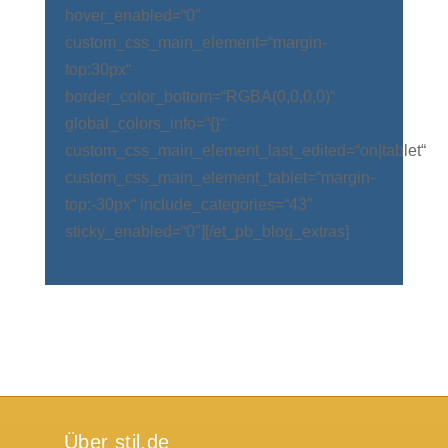
hover_enabled=“0″
custom_css_main_element=“margin-
top:30px“
border_color_bottom=“RGBA(0,0,0,0)“
global_colors_info=“{}“
custom_css_main_element_last_edited=“on|tablet“
custom_css_main_element_tablet=“margin-
top:-30px“ include_categories=“43″
sticky_enabled=“0″][/et_pb_blog_extras]
Über stil.de