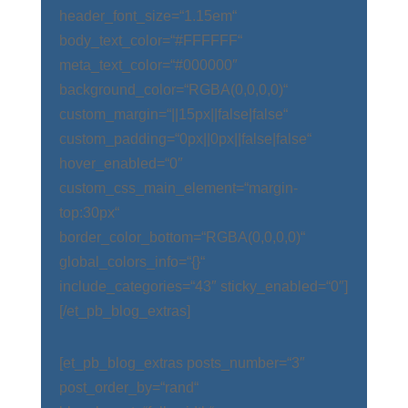
header_font_size=“1.15em“
body_text_color=“#FFFFFF“
meta_text_color=“#000000″
background_color=“RGBA(0,0,0,0)“
custom_margin=“||15px||false|false“
custom_padding=“0px||0px||false|false“
hover_enabled=“0″
custom_css_main_element=“margin-
top:30px“
border_color_bottom=“RGBA(0,0,0,0)“
global_colors_info=“{}“
include_categories=“43″ sticky_enabled=“0″]
[/et_pb_blog_extras]
[et_pb_blog_extras posts_number=“3″
post_order_by=“rand“