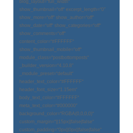
blog_layout=“full_width“
show_thumbnail=“off“ excerpt_length=“0″
show_more=“off“ show_author=“off“
show_date=“off“ show_categories=“off“
show_comments=“off“
content_color=“#FFFFFF“
show_thumbnail_mobile=“off“
module_class=“postbottomposts“
_builder_version=“4.10.8″
_module_preset=“default“
header_text_color=“#FFFFFF“
header_font_size=“1.15em“
body_text_color=“#FFFFFF“
meta_text_color=“#000000″
background_color=“RGBA(0,0,0,0)“
custom_margin=“||15px||false|false“
custom_padding=“0px||0px||false|false“