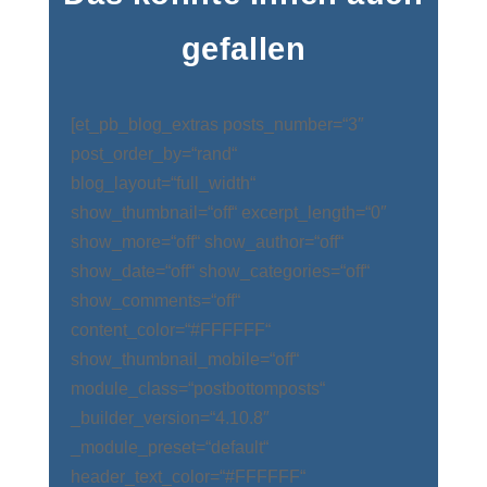
gefallen
[et_pb_blog_extras posts_number=“3″
post_order_by=“rand“
blog_layout=“full_width“
show_thumbnail=“off“ excerpt_length=“0″
show_more=“off“ show_author=“off“
show_date=“off“ show_categories=“off“
show_comments=“off“
content_color=“#FFFFFF“
show_thumbnail_mobile=“off“
module_class=“postbottomposts“
_builder_version=“4.10.8″
_module_preset=“default“
header_text_color=“#FFFFFF“