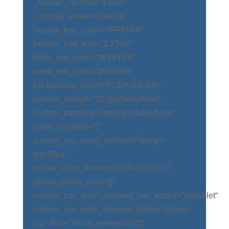
_builder_version=“4.10.8″
_module_preset=“default“
header_text_color=“#FFFFFF“
header_font_size=“1.15em“
body_text_color=“#FFFFFF“
meta_text_color=“#000000″
background_color=“RGBA(0,0,0,0)“
custom_margin=“||15px||false|false“
custom_padding=“0px||0px||false|false“
hover_enabled=“0″
custom_css_main_element=“margin-
top:30px“
border_color_bottom=“RGBA(0,0,0,0)“
global_colors_info=“{}“
custom_css_main_element_last_edited=“on|tablet“
custom_css_main_element_tablet=“margin-
top:-30px“ sticky_enabled=“0″]