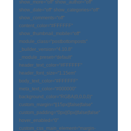
show_more=“off“ show_author=“off“
show_date=“off“ show_categories=“off“
show_comments=“off“
content_color=“#FFFFFF“
show_thumbnail_mobile=“off“
module_class=“postbottomposts“
_builder_version=“4.10.8″
_module_preset=“default“
header_text_color=“#FFFFFF“
header_font_size=“1.15em“
body_text_color=“#FFFFFF“
meta_text_color=“#000000″
background_color=“RGBA(0,0,0,0)“
custom_margin=“||15px||false|false“
custom_padding=“0px||0px||false|false“
hover_enabled=“0″
custom_css_main_element=“margin-