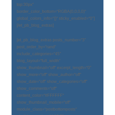
top:30px“
border_color_bottom=“RGBA(0,0,0,0)“
global_colors_info=“{}“ sticky_enabled=“0″]
[/et_pb_blog_extras]
[et_pb_blog_extras posts_number=“3″
post_order_by=“rand“
include_categories=“45″
blog_layout=“full_width“
show_thumbnail=“off“ excerpt_length=“0″
show_more=“off“ show_author=“off“
show_date=“off“ show_categories=“off“
show_comments=“off“
content_color=“#FFFFFF“
show_thumbnail_mobile=“off“
module_class=“postbottomposts“