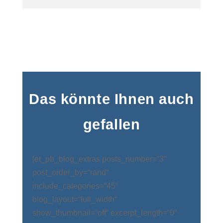
Das könnte Ihnen auch
gefallen
[et_pb_blog_extras posts_number=“3″
post_order_by=“rand“
include_categories=“45″
blog_layout=“full_width“
show_thumbnail=“off“ excerpt_length=“0″