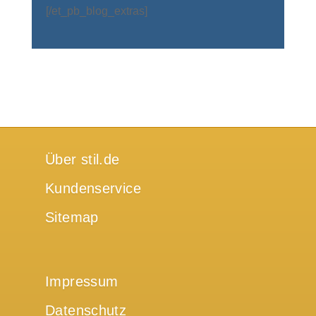
[/et_pb_blog_extras]
Über stil.de
Kundenservice
Sitemap
Impressum
Datenschutz