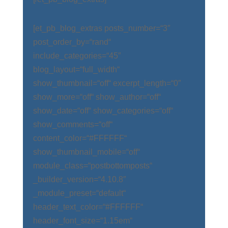
[et_pb_blog_extras posts_number=“3″
post_order_by=“rand“
include_categories=“45″
blog_layout=“full_width“
show_thumbnail=“off“ excerpt_length=“0″
show_more=“off“ show_author=“off“
show_date=“off“ show_categories=“off“
show_comments=“off“
content_color=“#FFFFFF“
show_thumbnail_mobile=“off“
module_class=“postbottomposts“
_builder_version=“4.10.8″
_module_preset=“default“
header_text_color=“#FFFFFF“
header_font_size=“1.15em“