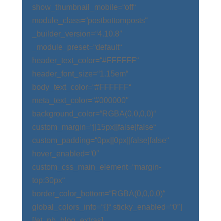
show_thumbnail_mobile=“off“
module_class=“postbottomposts“
_builder_version=“4.10.8″
_module_preset=“default“
header_text_color=“#FFFFFF“
header_font_size=“1.15em“
body_text_color=“#FFFFFF“
meta_text_color=“#000000″
background_color=“RGBA(0,0,0,0)“
custom_margin=“||15px||false|false“
custom_padding=“0px||0px||false|false“
hover_enabled=“0″
custom_css_main_element=“margin-
top:30px“
border_color_bottom=“RGBA(0,0,0,0)“
global_colors_info=“{}“ sticky_enabled=“0″]
[/et_pb_blog_extras]