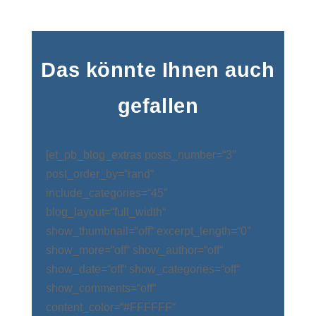
Das könnte Ihnen auch
gefallen
[et_pb_blog_extras posts_number=“3″
post_order_by=“rand“
include_categories=“45″
blog_layout=“full_width“
show_thumbnail=“off“ excerpt_length=“0″
show_more=“off“ show_author=“off“
show_date=“off“ show_categories=“off“
show_comments=“off“
content_color=“#FFFFFF“