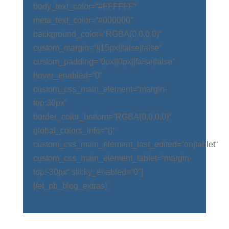
body_text_color=“#FFFFFF“
meta_text_color=“#000000″
background_color=“RGBA(0,0,0,0)“
custom_margin=“||15px||false|false“
custom_padding=“0px||0px||false|false“
hover_enabled=“0″
custom_css_main_element=“margin-
top:30px“
border_color_bottom=“RGBA(0,0,0,0)“
global_colors_info=“{}“
custom_css_main_element_last_edited=“on|tablet“
custom_css_main_element_tablet=“margin-
top:-30px“ sticky_enabled=“0″]
[/et_pb_blog_extras]