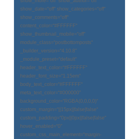
show_more=“off“ show_author=“off“
show_date=“off“ show_categories=“off“
show_comments=“off“
content_color=“#FFFFFF“
show_thumbnail_mobile=“off“
module_class=“postbottomposts“
_builder_version=“4.10.8″
_module_preset=“default“
header_text_color=“#FFFFFF“
header_font_size=“1.15em“
body_text_color=“#FFFFFF“
meta_text_color=“#000000″
background_color=“RGBA(0,0,0,0)“
custom_margin=“||15px||false|false“
custom_padding=“0px||0px||false|false“
hover_enabled=“0″
custom_css_main_element=“margin-