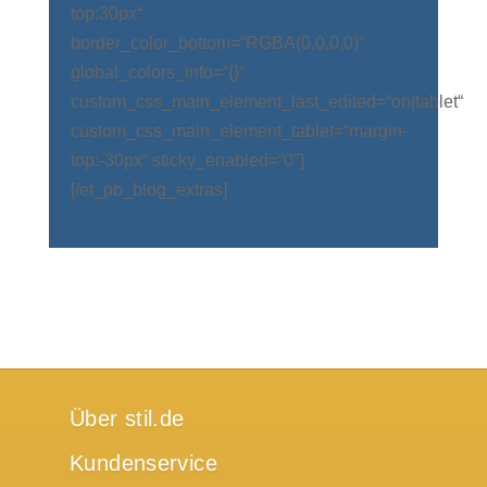
top:30px“
border_color_bottom=“RGBA(0,0,0,0)“
global_colors_info=“{}“
custom_css_main_element_last_edited=“on|tablet“
custom_css_main_element_tablet=“margin-
top:-30px“ sticky_enabled=“0″]
[/et_pb_blog_extras]
Über stil.de
Kundenservice