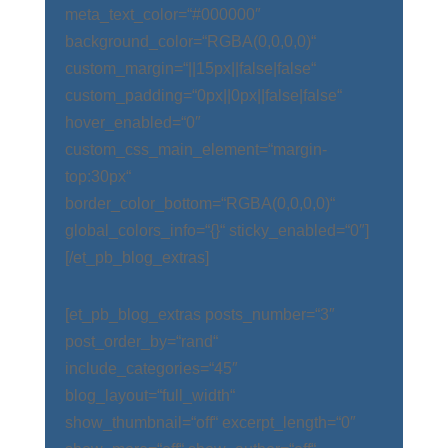
meta_text_color=“#000000″
background_color=“RGBA(0,0,0,0)“
custom_margin=“||15px||false|false“
custom_padding=“0px||0px||false|false“
hover_enabled=“0″
custom_css_main_element=“margin-
top:30px“
border_color_bottom=“RGBA(0,0,0,0)“
global_colors_info=“{}“ sticky_enabled=“0″]
[/et_pb_blog_extras]
[et_pb_blog_extras posts_number=“3″
post_order_by=“rand“
include_categories=“45″
blog_layout=“full_width“
show_thumbnail=“off“ excerpt_length=“0″