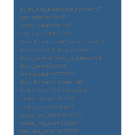
[et_pb_blog_extras posts_number=“3″
post_order_by=“rand“
include_categories=“45″
blog_layout=“full_width“
show_thumbnail=“off“ excerpt_length=“0″
show_more=“off“ show_author=“off“
show_date=“off“ show_categories=“off“
show_comments=“off“
content_color=“#FFFFFF“
show_thumbnail_mobile=“off“
module_class=“postbottomposts“
_builder_version=“4.10.8″
_module_preset=“default“
header_text_color=“#FFFFFF“
header_font_size=“1.15em“
body_text_color=“#FFFFFF“