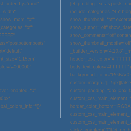
st_order_by=“rand“
[et_pb_blog_extras posts_nu
l_width“
include_categories=“45″ blog
 show_more=“off“
show_thumbnail=“off“ excerp
categories=“off“
show_author=“off“ show_date=
FFFFFF“
show_comments=“off“ conten
ss=“postbottomposts“
show_thumbnail_mobile=“off
t=“default“
_builder_version=“4.10.8″ _m
nt_size=“1.15em“
header_text_color=“#FFFFFF
olor=“#000000″
body_text_color=“#FFFFFF“ 
background_color=“RGBA(0,0
custom_margin=“||15px||false|
hover_enabled=“0″
custom_padding=“0px||0px||f
30px“
custom_css_main_element=“m
bal_colors_info=“{}“
border_color_bottom=“RGBA(0,
custom_css_main_element_las
custom_css_main_element_ta
sticky_enabled=“0″][/et_pb_b