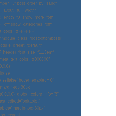
mber=“3″ post_order_by=“rand“
_layout=“full_width“
t_length=“0″ show_more=“off“
“off“ show_categories=“off“
t_color=“#FFFFFF“
“ module_class=“postbottomposts“
odule_preset=“default“
“ header_font_size=“1.15em“
meta_text_color=“#000000″
,0,0)“
false“
alse|false“ hover_enabled=“0″
argin-top:30px“
0,0,0)“ global_colors_info=“{}“
t_edited=“on|tablet“
blet=“margin-top:-30px“
log_extras]