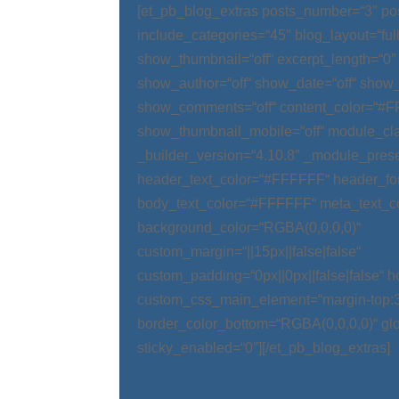
[et_pb_blog_extras posts_number=“3″ po
include_categories=“45″ blog_layout=“ful
show_thumbnail=“off“ excerpt_length=“0″
show_author=“off“ show_date=“off“ show_
show_comments=“off“ content_color=“#
show_thumbnail_mobile=“off“ module_cla
_builder_version=“4.10.8″ _module_prese
header_text_color=“#FFFFFF“ header_fo
body_text_color=“#FFFFFF“ meta_text_c
background_color=“RGBA(0,0,0,0)“
custom_margin=“||15px||false|false“
custom_padding=“0px||0px||false|false“ 
custom_css_main_element=“margin-top:
border_color_bottom=“RGBA(0,0,0,0)“ glo
sticky_enabled=“0″][/et_pb_blog_extras]