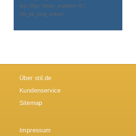
top:-30px“ sticky_enabled=“0″]
[/et_pb_blog_extras]
Über stil.de
Kundenservice
Sitemap
Impressum