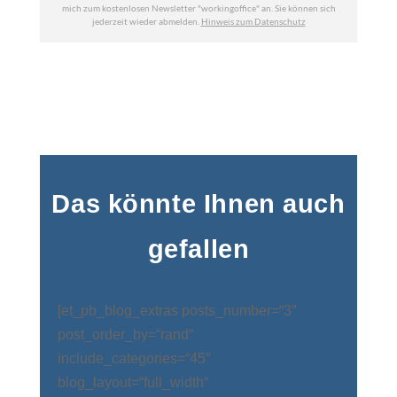
Das könnte Ihnen auch
gefallen
[et_pb_blog_extras posts_number=“3″
post_order_by=“rand“
include_categories=“45″
blog_layout=“full_width“