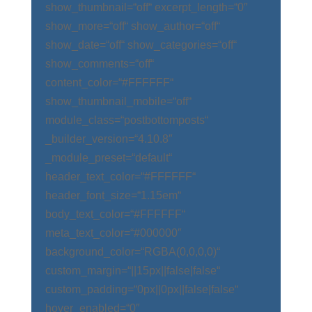
show_thumbnail=“off“ excerpt_length=“0″
show_more=“off“ show_author=“off“
show_date=“off“ show_categories=“off“
show_comments=“off“
content_color=“#FFFFFF“
show_thumbnail_mobile=“off“
module_class=“postbottomposts“
_builder_version=“4.10.8″
_module_preset=“default“
header_text_color=“#FFFFFF“
header_font_size=“1.15em“
body_text_color=“#FFFFFF“
meta_text_color=“#000000″
background_color=“RGBA(0,0,0,0)“
custom_margin=“||15px||false|false“
custom_padding=“0px||0px||false|false“
hover_enabled=“0″