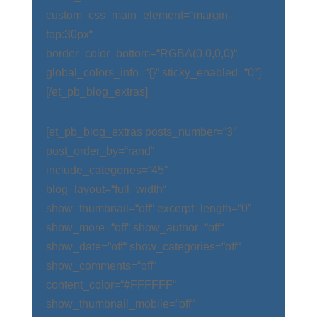
custom_css_main_element=“margin-
top:30px“
border_color_bottom=“RGBA(0,0,0,0)“
global_colors_info=“{}“ sticky_enabled=“0″]
[/et_pb_blog_extras]
[et_pb_blog_extras posts_number=“3″
post_order_by=“rand“
include_categories=“45″
blog_layout=“full_width“
show_thumbnail=“off“ excerpt_length=“0″
show_more=“off“ show_author=“off“
show_date=“off“ show_categories=“off“
show_comments=“off“
content_color=“#FFFFFF“
show_thumbnail_mobile=“off“