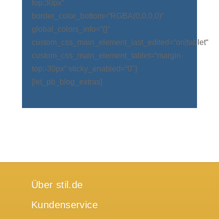
top:30px“
border_color_bottom=“RGBA(0,0,0,0)“
global_colors_info=“{}“
custom_css_main_element_last_edited=“on|tablet“
custom_css_main_element_tablet=“margin-
top:-30px“ sticky_enabled=“0″]
[/et_pb_blog_extras]
Über stil.de
Kundenservice