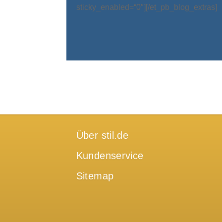
sticky_enabled=“0″][/et_pb_blog_extras]
Über stil.de
Kundenservice
Sitemap