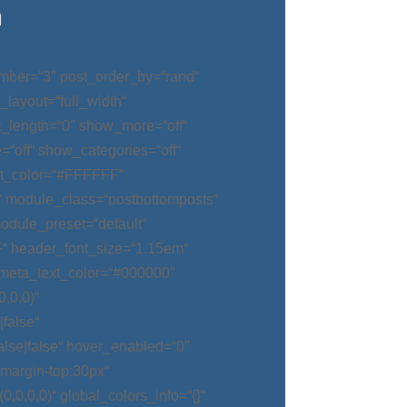
n
mber=“3″ post_order_by=“rand“
_layout=“full_width“
t_length=“0″ show_more=“off“
“off“ show_categories=“off“
t_color=“#FFFFFF“
“ module_class=“postbottomposts“
odule_preset=“default“
“ header_font_size=“1.15em“
meta_text_color=“#000000″
,0,0)“
false“
alse|false“ hover_enabled=“0″
argin-top:30px“
0,0,0)“ global_colors_info=“{}“