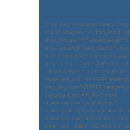
[et_pb_blog_extras posts_number=“3″ po
include_categories=“45″ blog_layout=“ful
show_thumbnail=“off“ excerpt_length=“0″
show_author=“off“ show_date=“off“ show_
show_comments=“off“ content_color=“#
show_thumbnail_mobile=“off“ module_cla
_builder_version=“4.10.8″ _module_prese
header_text_color=“#FFFFFF“ header_fo
body_text_color=“#FFFFFF“ meta_text_c
background_color=“RGBA(0,0,0,0)“
custom_margin=“||15px||false|false“
custom_padding=“0px||0px||false|false“ 
custom_css_main_element=“margin-top:
border_color_bottom=“RGBA(0,0,0,0)“ glo