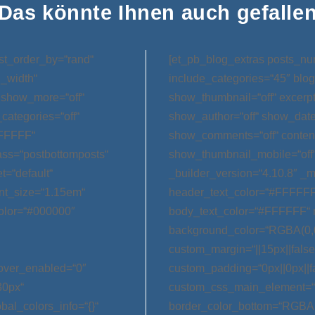
Das könnte Ihnen auch gefalle
st_order_by=“rand“
[et_pb_blog_extras posts_nu
l_width“
include_categories=“45″ blog
 show_more=“off“
show_thumbnail=“off“ excerp
categories=“off“
show_author=“off“ show_date=
FFFFFF“
show_comments=“off“ conten
ss=“postbottomposts“
show_thumbnail_mobile=“off
t=“default“
_builder_version=“4.10.8″ _m
nt_size=“1.15em“
header_text_color=“#FFFFFF
olor=“#000000″
body_text_color=“#FFFFFF“ 
background_color=“RGBA(0,0
custom_margin=“||15px||false|
hover_enabled=“0″
custom_padding=“0px||0px||f
30px“
custom_css_main_element=“m
bal_colors_info=“{}“
border_color_bottom=“RGBA(0,