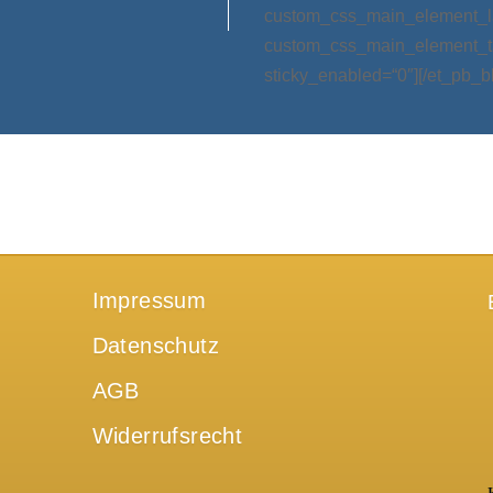
custom_css_main_element_las
custom_css_main_element_ta
sticky_enabled=“0″][/et_pb_b
Impressum
Datenschutz
AGB
Widerrufsrecht