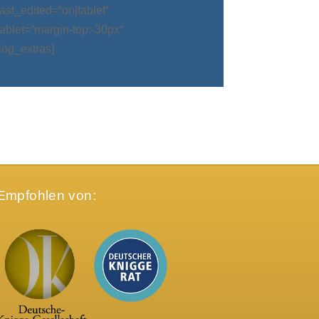
t_edited=“on|tablet“
blet=“margin-top:-30px“
log_extras]
Empfohlen von: