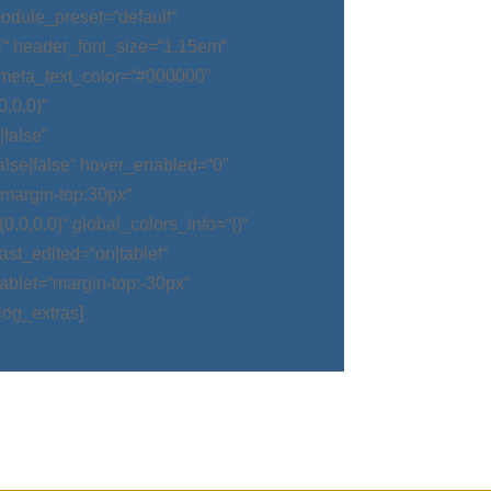
odule_preset=“default“
“ header_font_size=“1.15em“
meta_text_color=“#000000″
,0,0)“
false“
alse|false“ hover_enabled=“0″
argin-top:30px“
0,0,0)“ global_colors_info=“{}“
t_edited=“on|tablet“
blet=“margin-top:-30px“
log_extras]