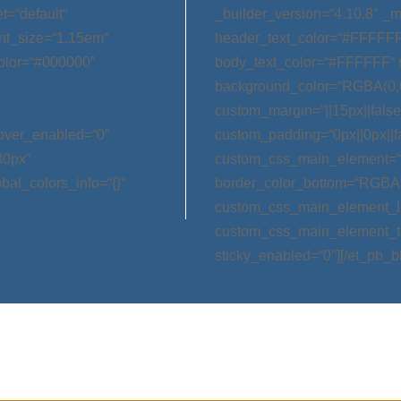
t=“default“
_builder_version=“4.10.8″ _m
nt_size=“1.15em“
header_text_color=“#FFFFFF
olor=“#000000″
body_text_color=“#FFFFFF“ 
background_color=“RGBA(0,0
custom_margin=“||15px||false|
hover_enabled=“0″
custom_padding=“0px||0px||f
30px“
custom_css_main_element=“m
bal_colors_info=“{}“
border_color_bottom=“RGBA(0,
custom_css_main_element_las
custom_css_main_element_ta
sticky_enabled=“0″][/et_pb_b