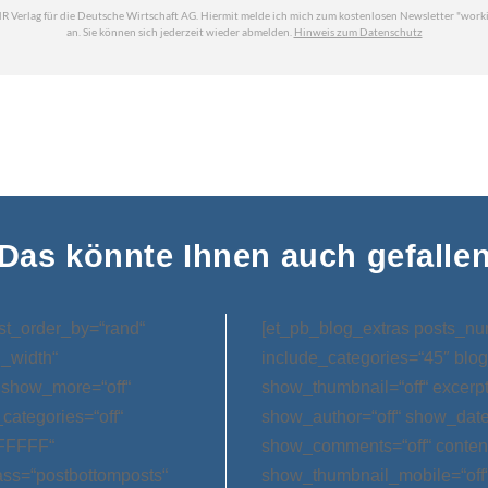
Das könnte Ihnen auch gefalle
st_order_by=“rand“
[et_pb_blog_extras posts_nu
l_width“
include_categories=“45″ blog
 show_more=“off“
show_thumbnail=“off“ excerp
categories=“off“
show_author=“off“ show_date=
FFFFFF“
show_comments=“off“ conten
ss=“postbottomposts“
show_thumbnail_mobile=“off