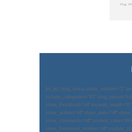
[et_pb_blog_extras posts_number=“3″ po
include_categories=“45″ blog_layout=“ful
show_thumbnail=“off“ excerpt_length=“0″
show_author=“off“ show_date=“off“ show_
show_comments=“off“ content_color=“#
show_thumbnail_mobile=“off“ module_cla