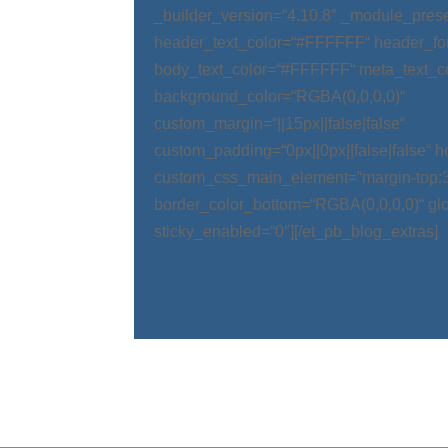
_builder_version=“4.10.8″ _module_prese
header_text_color=“#FFFFFF“ header_fo
body_text_color=“#FFFFFF“ meta_text_c
background_color=“RGBA(0,0,0,0)“
custom_margin=“||15px||false|false“
custom_padding=“0px||0px||false|false“ 
custom_css_main_element=“margin-top:
border_color_bottom=“RGBA(0,0,0,0)“ glo
sticky_enabled=“0″][/et_pb_blog_extras]