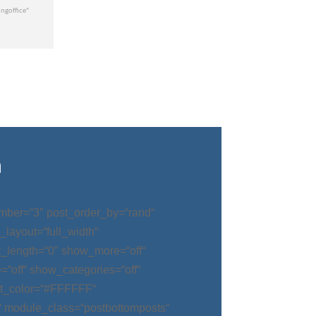
n
mber=“3″ post_order_by=“rand“
_layout=“full_width“
t_length=“0″ show_more=“off“
“off“ show_categories=“off“
t_color=“#FFFFFF“
“ module_class=“postbottomposts“