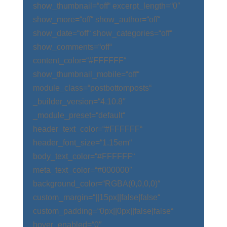
show_thumbnail=“off“ excerpt_length=“0″
show_more=“off“ show_author=“off“
show_date=“off“ show_categories=“off“
show_comments=“off“
content_color=“#FFFFFF“
show_thumbnail_mobile=“off“
module_class=“postbottomposts“
_builder_version=“4.10.8″
_module_preset=“default“
header_text_color=“#FFFFFF“
header_font_size=“1.15em“
body_text_color=“#FFFFFF“
meta_text_color=“#000000″
background_color=“RGBA(0,0,0,0)“
custom_margin=“||15px||false|false“
custom_padding=“0px||0px||false|false“
hover_enabled=“0″