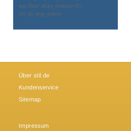
top:-30px“ sticky_enabled=“0″]
[/et_pb_blog_extras]
Über stil.de
Kundenservice
Sitemap
Impressum