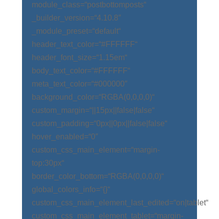
module_class=“postbottomposts“
_builder_version=“4.10.8″
_module_preset=“default“
header_text_color=“#FFFFFF“
header_font_size=“1.15em“
body_text_color=“#FFFFFF“
meta_text_color=“#000000″
background_color=“RGBA(0,0,0,0)“
custom_margin=“||15px||false|false“
custom_padding=“0px||0px||false|false“
hover_enabled=“0″
custom_css_main_element=“margin-
top:30px“
border_color_bottom=“RGBA(0,0,0,0)“
global_colors_info=“{}“
custom_css_main_element_last_edited=“on|tablet“
custom_css_main_element_tablet=“margin-