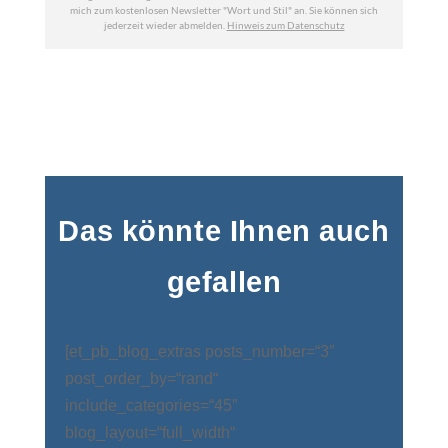
Das könnte Ihnen auch
gefallen
[et_pb_blog_extras posts_number=“3″
post_order_by=“rand“
include_categories=“45″
blog_layout=“full_width“