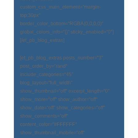
custom_css_main_element=“margin-
top:30px“
border_color_bottom=“RGBA(0,0,0,0)“
global_colors_info=“{}“ sticky_enabled=“0″]
[/et_pb_blog_extras]
[et_pb_blog_extras posts_number=“3″
post_order_by=“rand“
include_categories=“45″
blog_layout=“full_width“
show_thumbnail=“off“ excerpt_length=“0″
show_more=“off“ show_author=“off“
show_date=“off“ show_categories=“off“
show_comments=“off“
content_color=“#FFFFFF“
show_thumbnail_mobile=“off“