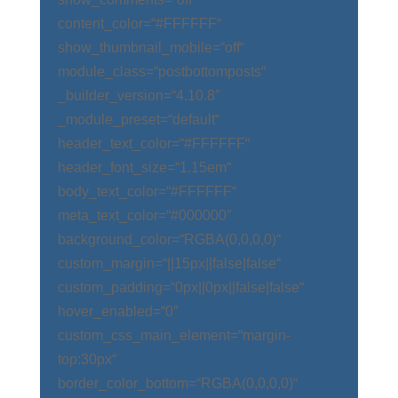
content_color=“#FFFFFF“
show_thumbnail_mobile=“off“
module_class=“postbottomposts“
_builder_version=“4.10.8″
_module_preset=“default“
header_text_color=“#FFFFFF“
header_font_size=“1.15em“
body_text_color=“#FFFFFF“
meta_text_color=“#000000″
background_color=“RGBA(0,0,0,0)“
custom_margin=“||15px||false|false“
custom_padding=“0px||0px||false|false“
hover_enabled=“0″
custom_css_main_element=“margin-
top:30px“
border_color_bottom=“RGBA(0,0,0,0)“