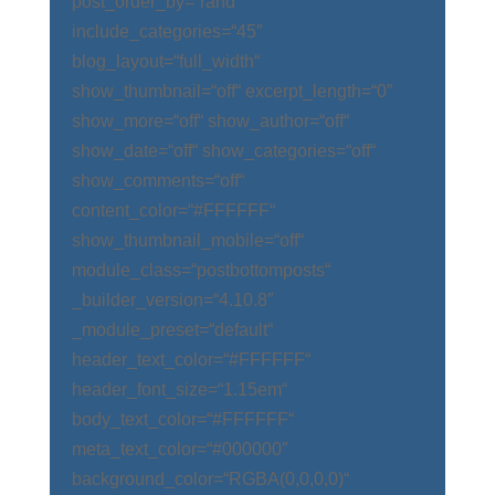
post_order_by=“rand“
include_categories=“45″
blog_layout=“full_width“
show_thumbnail=“off“ excerpt_length=“0″
show_more=“off“ show_author=“off“
show_date=“off“ show_categories=“off“
show_comments=“off“
content_color=“#FFFFFF“
show_thumbnail_mobile=“off“
module_class=“postbottomposts“
_builder_version=“4.10.8″
_module_preset=“default“
header_text_color=“#FFFFFF“
header_font_size=“1.15em“
body_text_color=“#FFFFFF“
meta_text_color=“#000000″
background_color=“RGBA(0,0,0,0)“