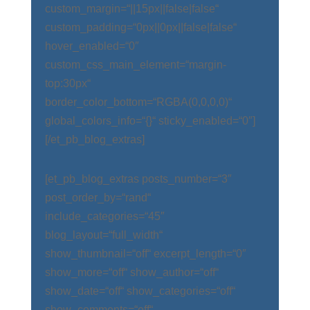
custom_margin=“||15px||false|false“
custom_padding=“0px||0px||false|false“
hover_enabled=“0″
custom_css_main_element=“margin-
top:30px“
border_color_bottom=“RGBA(0,0,0,0)“
global_colors_info=“{}“ sticky_enabled=“0″]
[/et_pb_blog_extras]
[et_pb_blog_extras posts_number=“3″
post_order_by=“rand“
include_categories=“45″
blog_layout=“full_width“
show_thumbnail=“off“ excerpt_length=“0″
show_more=“off“ show_author=“off“
show_date=“off“ show_categories=“off“
show_comments=“off“