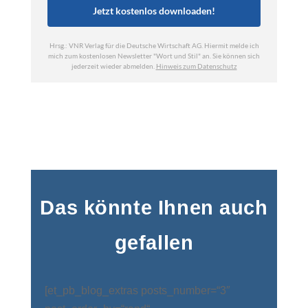
Das könnte Ihnen auch
gefallen
[et_pb_blog_extras posts_number=“3″