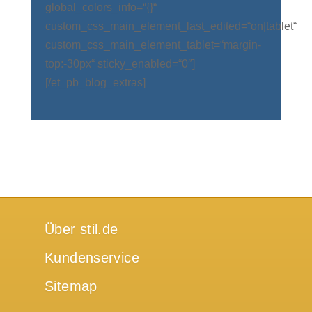
global_colors_info=“{}“
custom_css_main_element_last_edited=“on|tablet“
custom_css_main_element_tablet=“margin-
top:-30px“ sticky_enabled=“0″]
[/et_pb_blog_extras]
Über stil.de
Kundenservice
Sitemap