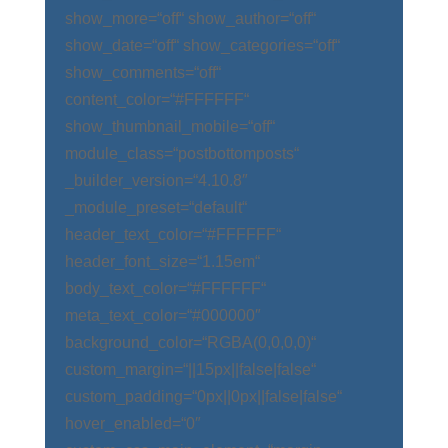
show_more=“off“ show_author=“off“
show_date=“off“ show_categories=“off“
show_comments=“off“
content_color=“#FFFFFF“
show_thumbnail_mobile=“off“
module_class=“postbottomposts“
_builder_version=“4.10.8″
_module_preset=“default“
header_text_color=“#FFFFFF“
header_font_size=“1.15em“
body_text_color=“#FFFFFF“
meta_text_color=“#000000″
background_color=“RGBA(0,0,0,0)“
custom_margin=“||15px||false|false“
custom_padding=“0px||0px||false|false“
hover_enabled=“0″