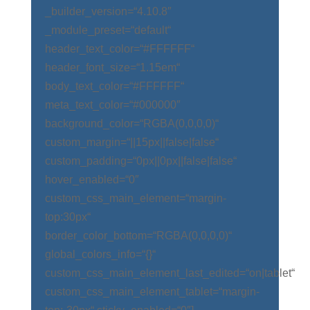
_builder_version=“4.10.8″
_module_preset=“default“
header_text_color=“#FFFFFF“
header_font_size=“1.15em“
body_text_color=“#FFFFFF“
meta_text_color=“#000000″
background_color=“RGBA(0,0,0,0)“
custom_margin=“||15px||false|false“
custom_padding=“0px||0px||false|false“
hover_enabled=“0″
custom_css_main_element=“margin-
top:30px“
border_color_bottom=“RGBA(0,0,0,0)“
global_colors_info=“{}“
custom_css_main_element_last_edited=“on|tablet“
custom_css_main_element_tablet=“margin-