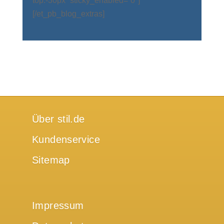
top:-30px“ sticky_enabled=“0″]
[/et_pb_blog_extras]
Über stil.de
Kundenservice
Sitemap
Impressum