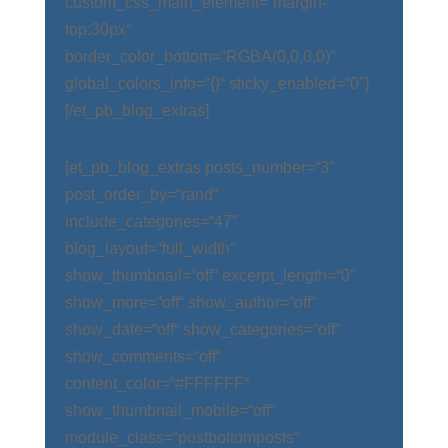
custom_css_main_element=“margin-
top:30px“
border_color_bottom=“RGBA(0,0,0,0)“
global_colors_info=“{}“ sticky_enabled=“0″]
[/et_pb_blog_extras]
[et_pb_blog_extras posts_number=“3″
post_order_by=“rand“
include_categories=“47″
blog_layout=“full_width“
show_thumbnail=“off“ excerpt_length=“0″
show_more=“off“ show_author=“off“
show_date=“off“ show_categories=“off“
show_comments=“off“
content_color=“#FFFFFF“
show_thumbnail_mobile=“off“
module_class=“postbottomposts“