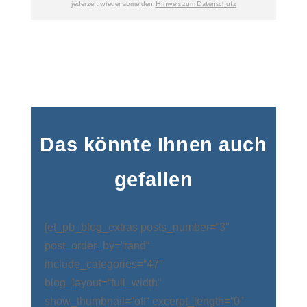
Das könnte Ihnen auch
gefallen
[et_pb_blog_extras posts_number=“3″
post_order_by=“rand“
include_categories=“47″
blog_layout=“full_width“
show_thumbnail=“off“ excerpt_length=“0″