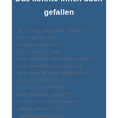
gefallen
[et_pb_blog_extras posts_number=“3″
post_order_by=“rand“
include_categories=“47″
blog_layout=“full_width“
show_thumbnail=“off“ excerpt_length=“0″
show_more=“off“ show_author=“off“
show_date=“off“ show_categories=“off“
show_comments=“off“
content_color=“#FFFFFF“
show_thumbnail_mobile=“off“
module_class=“postbottomposts“
_builder_version=“4.10.8″
_module_preset=“default“