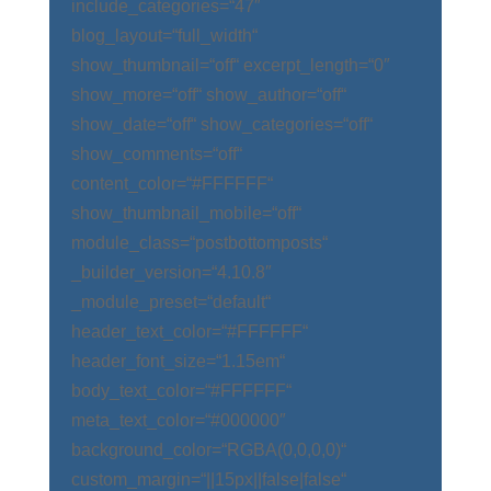
include_categories=“47″
blog_layout=“full_width“
show_thumbnail=“off“ excerpt_length=“0″
show_more=“off“ show_author=“off“
show_date=“off“ show_categories=“off“
show_comments=“off“
content_color=“#FFFFFF“
show_thumbnail_mobile=“off“
module_class=“postbottomposts“
_builder_version=“4.10.8″
_module_preset=“default“
header_text_color=“#FFFFFF“
header_font_size=“1.15em“
body_text_color=“#FFFFFF“
meta_text_color=“#000000″
background_color=“RGBA(0,0,0,0)“
custom_margin=“||15px||false|false“