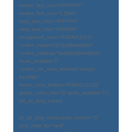
header_text_color=“#FFFFFF“
header_font_size=“1.15em“
body_text_color=“#FFFFFF“
meta_text_color=“#000000″
background_color=“RGBA(0,0,0,0)“
custom_margin=“||15px||false|false“
custom_padding=“0px||0px||false|false“
hover_enabled=“0″
custom_css_main_element=“margin-
top:30px“
border_color_bottom=“RGBA(0,0,0,0)“
global_colors_info=“{}“ sticky_enabled=“0″]
[/et_pb_blog_extras]
[et_pb_blog_extras posts_number=“3″
post_order_by=“rand“