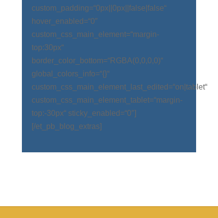
custom_padding=“0px||0px||false|false“
hover_enabled=“0″
custom_css_main_element=“margin-
top:30px“
border_color_bottom=“RGBA(0,0,0,0)“
global_colors_info=“{}“
custom_css_main_element_last_edited=“on|tablet“
custom_css_main_element_tablet=“margin-
top:-30px“ sticky_enabled=“0″]
[/et_pb_blog_extras]