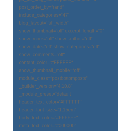
post_order_by=“rand“
include_categories=“47″
blog_layout=“full_width“
show_thumbnail=“off“ excerpt_length=“0″
show_more=“off“ show_author=“off“
show_date=“off“ show_categories=“off“
show_comments=“off“
content_color=“#FFFFFF“
show_thumbnail_mobile=“off“
module_class=“postbottomposts“
_builder_version=“4.10.8″
_module_preset=“default“
header_text_color=“#FFFFFF“
header_font_size=“1.15em“
body_text_color=“#FFFFFF“
meta_text_color=“#000000″