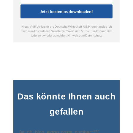
Das könnte Ihnen auch
gefallen
[et_pb_blog_extras posts_number=“3″