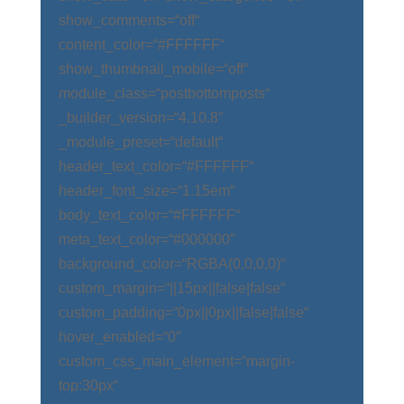
show_comments=“off“
content_color=“#FFFFFF“
show_thumbnail_mobile=“off“
module_class=“postbottomposts“
_builder_version=“4.10.8″
_module_preset=“default“
header_text_color=“#FFFFFF“
header_font_size=“1.15em“
body_text_color=“#FFFFFF“
meta_text_color=“#000000″
background_color=“RGBA(0,0,0,0)“
custom_margin=“||15px||false|false“
custom_padding=“0px||0px||false|false“
hover_enabled=“0″
custom_css_main_element=“margin-
top:30px“