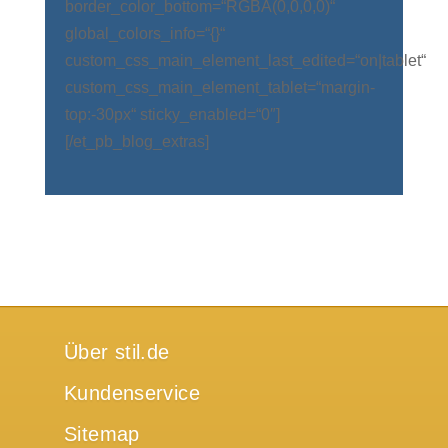
border_color_bottom=“RGBA(0,0,0,0)“
global_colors_info=“{}“
custom_css_main_element_last_edited=“on|tablet“
custom_css_main_element_tablet=“margin-
top:-30px“ sticky_enabled=“0″]
[/et_pb_blog_extras]
Über stil.de
Kundenservice
Sitemap