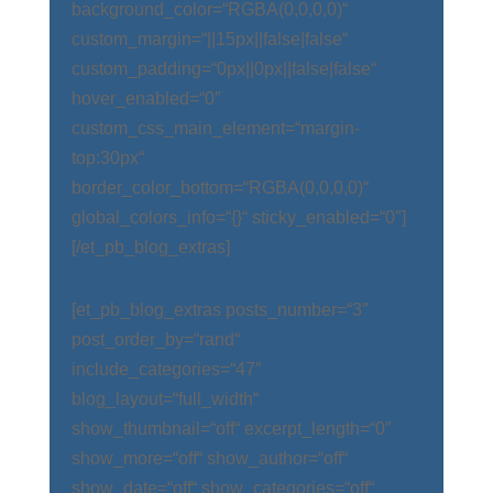
background_color=“RGBA(0,0,0,0)“
custom_margin=“||15px||false|false“
custom_padding=“0px||0px||false|false“
hover_enabled=“0″
custom_css_main_element=“margin-
top:30px“
border_color_bottom=“RGBA(0,0,0,0)“
global_colors_info=“{}“ sticky_enabled=“0″]
[/et_pb_blog_extras]
[et_pb_blog_extras posts_number=“3″
post_order_by=“rand“
include_categories=“47″
blog_layout=“full_width“
show_thumbnail=“off“ excerpt_length=“0″
show_more=“off“ show_author=“off“
show_date=“off“ show_categories=“off“