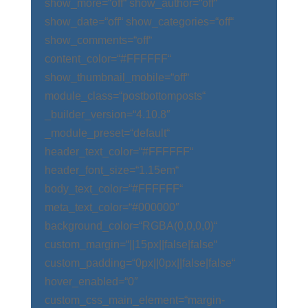
show_more=“off“ show_author=“off“
show_date=“off“ show_categories=“off“
show_comments=“off“
content_color=“#FFFFFF“
show_thumbnail_mobile=“off“
module_class=“postbottomposts“
_builder_version=“4.10.8″
_module_preset=“default“
header_text_color=“#FFFFFF“
header_font_size=“1.15em“
body_text_color=“#FFFFFF“
meta_text_color=“#000000″
background_color=“RGBA(0,0,0,0)“
custom_margin=“||15px||false|false“
custom_padding=“0px||0px||false|false“
hover_enabled=“0″
custom_css_main_element=“margin-