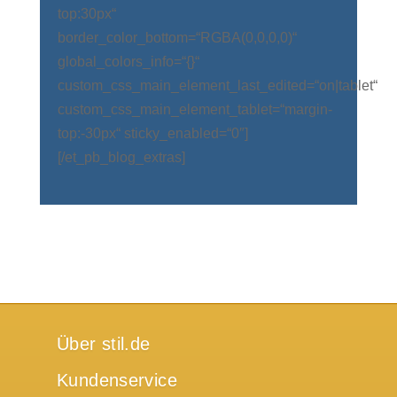
top:30px“
border_color_bottom=“RGBA(0,0,0,0)“
global_colors_info=“{}“
custom_css_main_element_last_edited=“on|tablet“
custom_css_main_element_tablet=“margin-
top:-30px“ sticky_enabled=“0″]
[/et_pb_blog_extras]
Über stil.de
Kundenservice