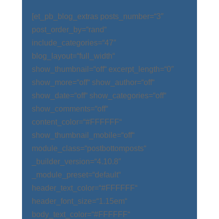
[et_pb_blog_extras posts_number=“3″
post_order_by=“rand“
include_categories=“47″
blog_layout=“full_width“
show_thumbnail=“off“ excerpt_length=“0″
show_more=“off“ show_author=“off“
show_date=“off“ show_categories=“off“
show_comments=“off“
content_color=“#FFFFFF“
show_thumbnail_mobile=“off“
module_class=“postbottomposts“
_builder_version=“4.10.8″
_module_preset=“default“
header_text_color=“#FFFFFF“
header_font_size=“1.15em“
body_text_color=“#FFFFFF“