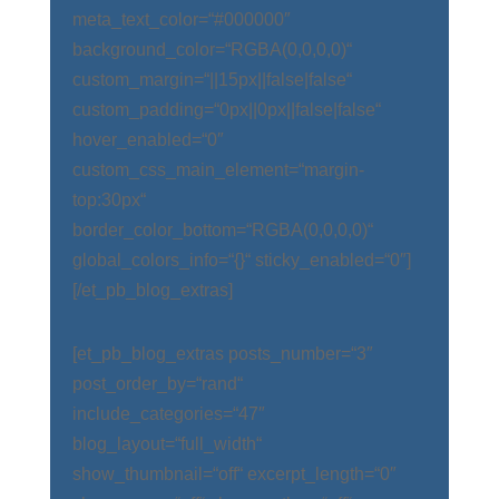
meta_text_color=“#000000″
background_color=“RGBA(0,0,0,0)“
custom_margin=“||15px||false|false“
custom_padding=“0px||0px||false|false“
hover_enabled=“0″
custom_css_main_element=“margin-
top:30px“
border_color_bottom=“RGBA(0,0,0,0)“
global_colors_info=“{}“ sticky_enabled=“0″]
[/et_pb_blog_extras]
[et_pb_blog_extras posts_number=“3″
post_order_by=“rand“
include_categories=“47″
blog_layout=“full_width“
show_thumbnail=“off“ excerpt_length=“0″