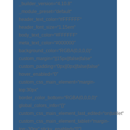
_builder_version=“4.10.8″
_module_preset=“default“
header_text_color=“#FFFFFF“
header_font_size=“1.15em“
body_text_color=“#FFFFFF“
meta_text_color=“#000000″
background_color=“RGBA(0,0,0,0)“
custom_margin=“||15px||false|false“
custom_padding=“0px||0px||false|false“
hover_enabled=“0″
custom_css_main_element=“margin-
top:30px“
border_color_bottom=“RGBA(0,0,0,0)“
global_colors_info=“{}“
custom_css_main_element_last_edited=“on|tablet“
custom_css_main_element_tablet=“margin-
top:-30px“ sticky_enabled=“0″]