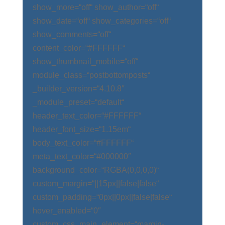
show_more=“off“ show_author=“off“
show_date=“off“ show_categories=“off“
show_comments=“off“
content_color=“#FFFFFF“
show_thumbnail_mobile=“off“
module_class=“postbottomposts“
_builder_version=“4.10.8″
_module_preset=“default“
header_text_color=“#FFFFFF“
header_font_size=“1.15em“
body_text_color=“#FFFFFF“
meta_text_color=“#000000″
background_color=“RGBA(0,0,0,0)“
custom_margin=“||15px||false|false“
custom_padding=“0px||0px||false|false“
hover_enabled=“0″
custom_css_main_element=“margin-