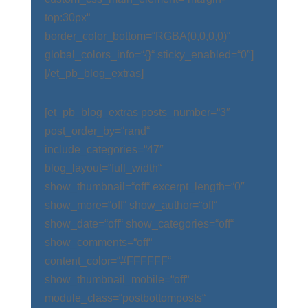
top:30px“
border_color_bottom=“RGBA(0,0,0,0)“
global_colors_info=“{}“ sticky_enabled=“0″]
[/et_pb_blog_extras]
[et_pb_blog_extras posts_number=“3″
post_order_by=“rand“
include_categories=“47″
blog_layout=“full_width“
show_thumbnail=“off“ excerpt_length=“0″
show_more=“off“ show_author=“off“
show_date=“off“ show_categories=“off“
show_comments=“off“
content_color=“#FFFFFF“
show_thumbnail_mobile=“off“
module_class=“postbottomposts“