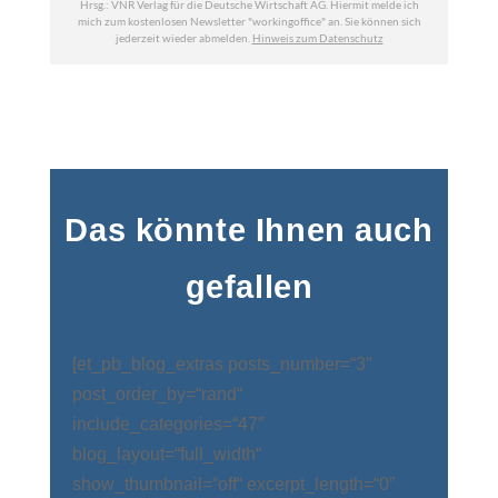
Das könnte Ihnen auch
gefallen
[et_pb_blog_extras posts_number=“3″
post_order_by=“rand“
include_categories=“47″
blog_layout=“full_width“
show_thumbnail=“off“ excerpt_length=“0″