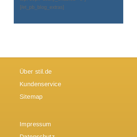
[/et_pb_blog_extras]
Über stil.de
Kundenservice
Sitemap
Impressum
Datenschutz