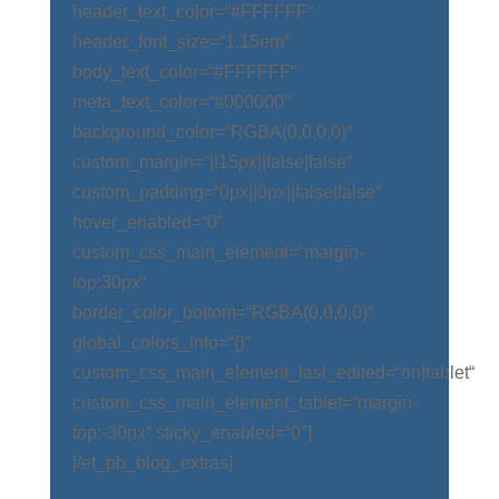
header_text_color=“#FFFFFF“
header_font_size=“1.15em“
body_text_color=“#FFFFFF“
meta_text_color=“#000000″
background_color=“RGBA(0,0,0,0)“
custom_margin=“||15px||false|false“
custom_padding=“0px||0px||false|false“
hover_enabled=“0″
custom_css_main_element=“margin-
top:30px“
border_color_bottom=“RGBA(0,0,0,0)“
global_colors_info=“{}“
custom_css_main_element_last_edited=“on|tablet“
custom_css_main_element_tablet=“margin-
top:-30px“ sticky_enabled=“0″]
[/et_pb_blog_extras]