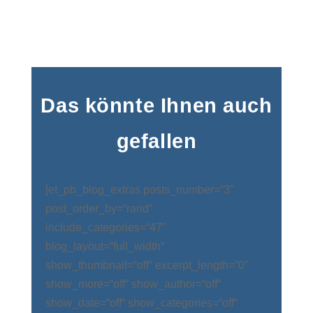
Das könnte Ihnen auch
gefallen
[et_pb_blog_extras posts_number=“3″
post_order_by=“rand“
include_categories=“47″
blog_layout=“full_width“
show_thumbnail=“off“ excerpt_length=“0″
show_more=“off“ show_author=“off“
show_date=“off“ show_categories=“off“