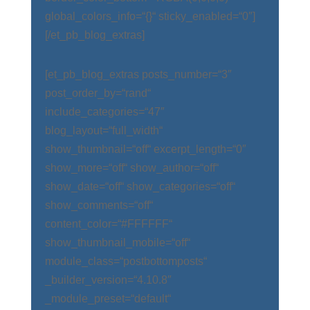
global_colors_info=“{}“ sticky_enabled=“0″]
[/et_pb_blog_extras]
[et_pb_blog_extras posts_number=“3″
post_order_by=“rand“
include_categories=“47″
blog_layout=“full_width“
show_thumbnail=“off“ excerpt_length=“0″
show_more=“off“ show_author=“off“
show_date=“off“ show_categories=“off“
show_comments=“off“
content_color=“#FFFFFF“
show_thumbnail_mobile=“off“
module_class=“postbottomposts“
_builder_version=“4.10.8″
_module_preset=“default“