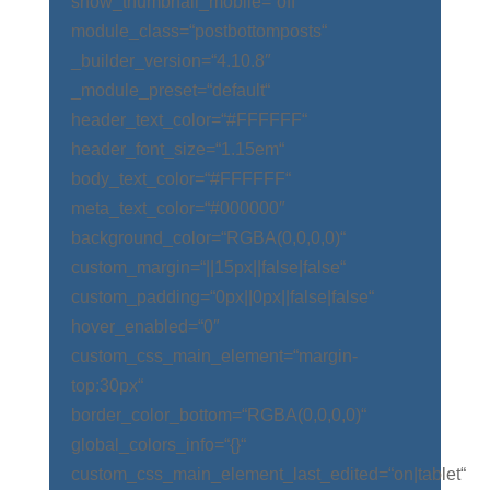
show_thumbnail_mobile=“off“
module_class=“postbottomposts“
_builder_version=“4.10.8″
_module_preset=“default“
header_text_color=“#FFFFFF“
header_font_size=“1.15em“
body_text_color=“#FFFFFF“
meta_text_color=“#000000″
background_color=“RGBA(0,0,0,0)“
custom_margin=“||15px||false|false“
custom_padding=“0px||0px||false|false“
hover_enabled=“0″
custom_css_main_element=“margin-
top:30px“
border_color_bottom=“RGBA(0,0,0,0)“
global_colors_info=“{}“
custom_css_main_element_last_edited=“on|tablet“