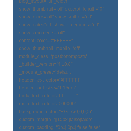
blog_layout=“full_width“
show_thumbnail=“off“ excerpt_length=“0″
show_more=“off“ show_author=“off“
show_date=“off“ show_categories=“off“
show_comments=“off“
content_color=“#FFFFFF“
show_thumbnail_mobile=“off“
module_class=“postbottomposts“
_builder_version=“4.10.8″
_module_preset=“default“
header_text_color=“#FFFFFF“
header_font_size=“1.15em“
body_text_color=“#FFFFFF“
meta_text_color=“#000000″
background_color=“RGBA(0,0,0,0)“
custom_margin=“||15px||false|false“
custom_padding=“0px||0px||false|false“