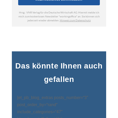
Das könnte Ihnen auch
gefallen
[et_pb_blog_extras posts_number=“3″
post_order_by=“rand“
include_categories=“47″