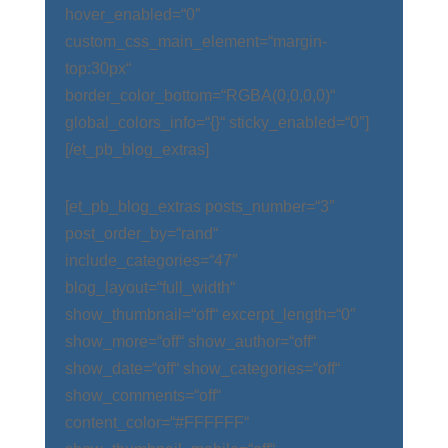
hover_enabled=“0″
custom_css_main_element=“margin-
top:30px“
border_color_bottom=“RGBA(0,0,0,0)“
global_colors_info=“{}“ sticky_enabled=“0″]
[/et_pb_blog_extras]
[et_pb_blog_extras posts_number=“3″
post_order_by=“rand“
include_categories=“47″
blog_layout=“full_width“
show_thumbnail=“off“ excerpt_length=“0″
show_more=“off“ show_author=“off“
show_date=“off“ show_categories=“off“
show_comments=“off“
content_color=“#FFFFFF“