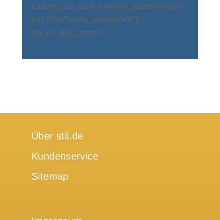
custom_css_main_element_tablet=“margin-
top:-30px“ sticky_enabled=“0″]
[/et_pb_blog_extras]
Über stil.de
Kundenservice
Sitemap