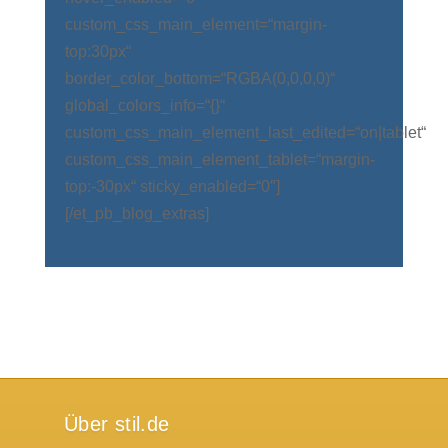
custom_css_main_element=“margin-
top:30px“
border_color_bottom=“RGBA(0,0,0,0)“
global_colors_info=“{}“
custom_css_main_element_last_edited=“on|tablet“
custom_css_main_element_tablet=“margin-
top:-30px“ sticky_enabled=“0″]
[/et_pb_blog_extras]
Über stil.de