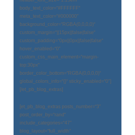
body_text_color=“#FFFFFF“
meta_text_color=“#000000″
background_color=“RGBA(0,0,0,0)“
custom_margin=“||15px||false|false“
custom_padding=“0px||0px||false|false“
hover_enabled=“0″
custom_css_main_element=“margin-
top:30px“
border_color_bottom=“RGBA(0,0,0,0)“
global_colors_info=“{}“ sticky_enabled=“0″]
[/et_pb_blog_extras]
[et_pb_blog_extras posts_number=“3″
post_order_by=“rand“
include_categories=“47″
blog_layout=“full_width“