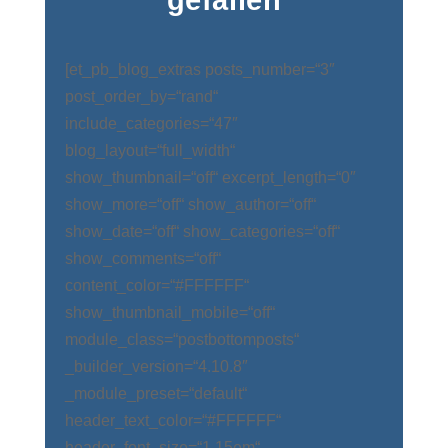
gefallen
[et_pb_blog_extras posts_number=“3″
post_order_by=“rand“
include_categories=“47″
blog_layout=“full_width“
show_thumbnail=“off“ excerpt_length=“0″
show_more=“off“ show_author=“off“
show_date=“off“ show_categories=“off“
show_comments=“off“
content_color=“#FFFFFF“
show_thumbnail_mobile=“off“
module_class=“postbottomposts“
_builder_version=“4.10.8″
_module_preset=“default“
header_text_color=“#FFFFFF“
header_font_size=“1.15em“