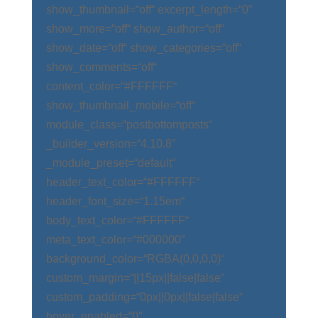
show_thumbnail=“off“ excerpt_length=“0″
show_more=“off“ show_author=“off“
show_date=“off“ show_categories=“off“
show_comments=“off“
content_color=“#FFFFFF“
show_thumbnail_mobile=“off“
module_class=“postbottomposts“
_builder_version=“4.10.8″
_module_preset=“default“
header_text_color=“#FFFFFF“
header_font_size=“1.15em“
body_text_color=“#FFFFFF“
meta_text_color=“#000000″
background_color=“RGBA(0,0,0,0)“
custom_margin=“||15px||false|false“
custom_padding=“0px||0px||false|false“
hover_enabled=“0″