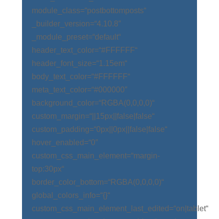
module_class=“postbottomposts“
_builder_version=“4.10.8″
_module_preset=“default“
header_text_color=“#FFFFFF“
header_font_size=“1.15em“
body_text_color=“#FFFFFF“
meta_text_color=“#000000″
background_color=“RGBA(0,0,0,0)“
custom_margin=“||15px||false|false“
custom_padding=“0px||0px||false|false“
hover_enabled=“0″
custom_css_main_element=“margin-
top:30px“
border_color_bottom=“RGBA(0,0,0,0)“
global_colors_info=“{}“
custom_css_main_element_last_edited=“on|tablet“