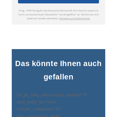
Das könnte Ihnen auch
gefallen
[et_pb_blog_extras posts_number=“3″
post_order_by=“rand“
include_categories=“47″
blog_layout=“full_width“