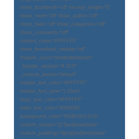
show_thumbnail=“off“ excerpt_length=“0″
show_more=“off“ show_author=“off“
show_date=“off“ show_categories=“off“
show_comments=“off“
content_color=“#FFFFFF“
show_thumbnail_mobile=“off“
module_class=“postbottomposts“
_builder_version=“4.10.8″
_module_preset=“default“
header_text_color=“#FFFFFF“
header_font_size=“1.15em“
body_text_color=“#FFFFFF“
meta_text_color=“#000000″
background_color=“RGBA(0,0,0,0)“
custom_margin=“||15px||false|false“
custom_padding=“0px||0px||false|false“