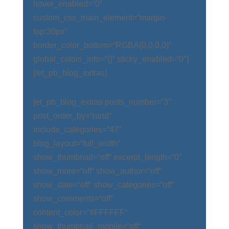
hover_enabled=“0″
custom_css_main_element=“margin-
top:30px“
border_color_bottom=“RGBA(0,0,0,0)“
global_colors_info=“{}“ sticky_enabled=“0″]
[/et_pb_blog_extras]
[et_pb_blog_extras posts_number=“3″
post_order_by=“rand“
include_categories=“47″
blog_layout=“full_width“
show_thumbnail=“off“ excerpt_length=“0″
show_more=“off“ show_author=“off“
show_date=“off“ show_categories=“off“
show_comments=“off“
content_color=“#FFFFFF“
show_thumbnail_mobile=“off“