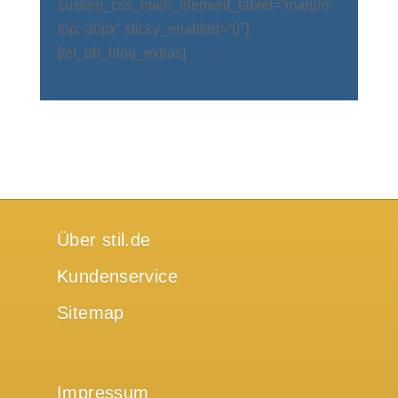
custom_css_main_element_tablet=“margin-
top:-30px“ sticky_enabled=“0″]
[/et_pb_blog_extras]
Über stil.de
Kundenservice
Sitemap
Impressum