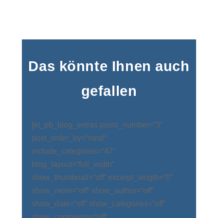
Das könnte Ihnen auch
gefallen
[et_pb_blog_extras posts_number=“3″
post_order_by=“rand“
include_categories=“47″
blog_layout=“full_width“
show_thumbnail=“off“ excerpt_length=“0″
show_more=“off“ show_author=“off“
show_date=“off“ show_categories=“off“
show_comments=“off“