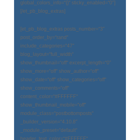
global_colors_info=“{}“ sticky_enabled=“0″]
[/et_pb_blog_extras]
[et_pb_blog_extras posts_number=“3″
post_order_by=“rand“
include_categories=“47″
blog_layout=“full_width“
show_thumbnail=“off“ excerpt_length=“0″
show_more=“off“ show_author=“off“
show_date=“off“ show_categories=“off“
show_comments=“off“
content_color=“#FFFFFF“
show_thumbnail_mobile=“off“
module_class=“postbottomposts“
_builder_version=“4.10.8″
_module_preset=“default“
header_text_color=“#FFFFFF“