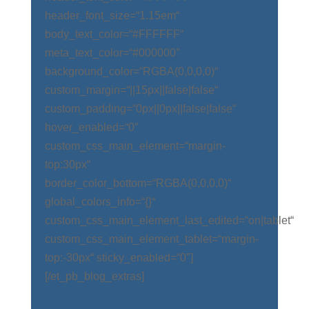
header_font_size=“1.15em“
body_text_color=“#FFFFFF“
meta_text_color=“#000000″
background_color=“RGBA(0,0,0,0)“
custom_margin=“||15px||false|false“
custom_padding=“0px||0px||false|false“
hover_enabled=“0″
custom_css_main_element=“margin-
top:30px“
border_color_bottom=“RGBA(0,0,0,0)“
global_colors_info=“{}“
custom_css_main_element_last_edited=“on|tablet“
custom_css_main_element_tablet=“margin-
top:-30px“ sticky_enabled=“0″]
[/et_pb_blog_extras]