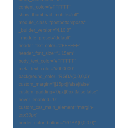
content_color=“#FFFFFF“
show_thumbnail_mobile=“off“
module_class=“postbottomposts“
_builder_version=“4.10.8″
_module_preset=“default“
header_text_color=“#FFFFFF“
header_font_size=“1.15em“
body_text_color=“#FFFFFF“
meta_text_color=“#000000″
background_color=“RGBA(0,0,0,0)“
custom_margin=“||15px||false|false“
custom_padding=“0px||0px||false|false“
hover_enabled=“0″
custom_css_main_element=“margin-
top:30px“
border_color_bottom=“RGBA(0,0,0,0)“