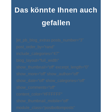
Das könnte Ihnen auch
gefallen
[et_pb_blog_extras posts_number=“3″
post_order_by=“rand“
include_categories=“47″
blog_layout=“full_width“
show_thumbnail=“off“ excerpt_length=“0″
show_more=“off“ show_author=“off“
show_date=“off“ show_categories=“off“
show_comments=“off“
content_color=“#FFFFFF“
show_thumbnail_mobile=“off“
module_class=“postbottomposts“