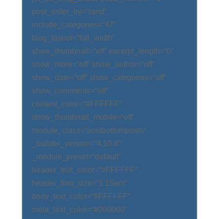
post_order_by=“rand“
include_categories=“47″
blog_layout=“full_width“
show_thumbnail=“off“ excerpt_length=“0″
show_more=“off“ show_author=“off“
show_date=“off“ show_categories=“off“
show_comments=“off“
content_color=“#FFFFFF“
show_thumbnail_mobile=“off“
module_class=“postbottomposts“
_builder_version=“4.10.8″
_module_preset=“default“
header_text_color=“#FFFFFF“
header_font_size=“1.15em“
body_text_color=“#FFFFFF“
meta_text_color=“#000000″