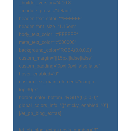
_builder_version=“4.10.8″
_module_preset=“default“
header_text_color=“#FFFFFF“
header_font_size=“1.15em“
body_text_color=“#FFFFFF“
meta_text_color=“#000000″
background_color=“RGBA(0,0,0,0)“
custom_margin=“||15px||false|false“
custom_padding=“0px||0px||false|false“
hover_enabled=“0″
custom_css_main_element=“margin-
top:30px“
border_color_bottom=“RGBA(0,0,0,0)“
global_colors_info=“{}“ sticky_enabled=“0″]
[/et_pb_blog_extras]
[et_pb_blog_extras posts_number=“3″