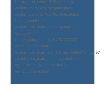
background_color=“RGBA(0,0,0,0)“
custom_margin=“||15px||false|false“
custom_padding=“0px||0px||false|false“
hover_enabled=“0″
custom_css_main_element=“margin-
top:30px“
border_color_bottom=“RGBA(0,0,0,0)“
global_colors_info=“{}“
custom_css_main_element_last_edited=“on|tablet“
custom_css_main_element_tablet=“margin-
top:-30px“ sticky_enabled=“0″]
[/et_pb_blog_extras]