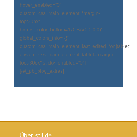
hover_enabled=“0″
custom_css_main_element=“margin-
top:30px“
border_color_bottom=“RGBA(0,0,0,0)“
global_colors_info=“{}“
custom_css_main_element_last_edited=“on|tablet“
custom_css_main_element_tablet=“margin-
top:-30px“ sticky_enabled=“0″]
[/et_pb_blog_extras]
Über stil.de