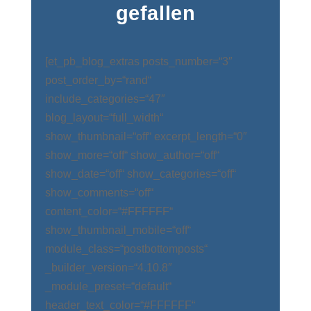
gefallen
[et_pb_blog_extras posts_number=“3″
post_order_by=“rand“
include_categories=“47″
blog_layout=“full_width“
show_thumbnail=“off“ excerpt_length=“0″
show_more=“off“ show_author=“off“
show_date=“off“ show_categories=“off“
show_comments=“off“
content_color=“#FFFFFF“
show_thumbnail_mobile=“off“
module_class=“postbottomposts“
_builder_version=“4.10.8″
_module_preset=“default“
header_text_color=“#FFFFFF“