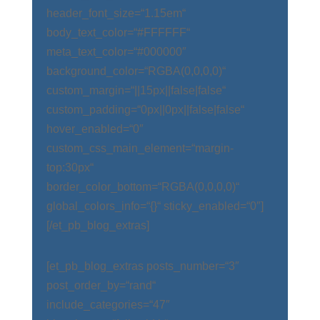
header_font_size=“1.15em“
body_text_color=“#FFFFFF“
meta_text_color=“#000000″
background_color=“RGBA(0,0,0,0)“
custom_margin=“||15px||false|false“
custom_padding=“0px||0px||false|false“
hover_enabled=“0″
custom_css_main_element=“margin-
top:30px“
border_color_bottom=“RGBA(0,0,0,0)“
global_colors_info=“{}“ sticky_enabled=“0″]
[/et_pb_blog_extras]
[et_pb_blog_extras posts_number=“3″
post_order_by=“rand“
include_categories=“47″