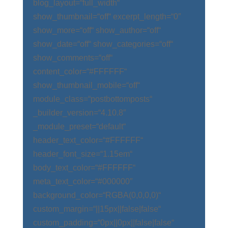
blog_layout=“full_width“
show_thumbnail=“off“ excerpt_length=“0″
show_more=“off“ show_author=“off“
show_date=“off“ show_categories=“off“
show_comments=“off“
content_color=“#FFFFFF“
show_thumbnail_mobile=“off“
module_class=“postbottomposts“
_builder_version=“4.10.8″
_module_preset=“default“
header_text_color=“#FFFFFF“
header_font_size=“1.15em“
body_text_color=“#FFFFFF“
meta_text_color=“#000000″
background_color=“RGBA(0,0,0,0)“
custom_margin=“||15px||false|false“
custom_padding=“0px||0px||false|false“