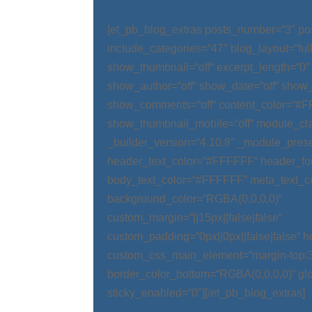
[et_pb_blog_extras posts_number=“3″ po
include_categories=“47″ blog_layout=“ful
show_thumbnail=“off“ excerpt_length=“0″
show_author=“off“ show_date=“off“ show_
show_comments=“off“ content_color=“#
show_thumbnail_mobile=“off“ module_cla
_builder_version=“4.10.8″ _module_prese
header_text_color=“#FFFFFF“ header_fo
body_text_color=“#FFFFFF“ meta_text_c
background_color=“RGBA(0,0,0,0)“
custom_margin=“||15px||false|false“
custom_padding=“0px||0px||false|false“ 
custom_css_main_element=“margin-top:
border_color_bottom=“RGBA(0,0,0,0)“ glo
sticky_enabled=“0″][/et_pb_blog_extras]