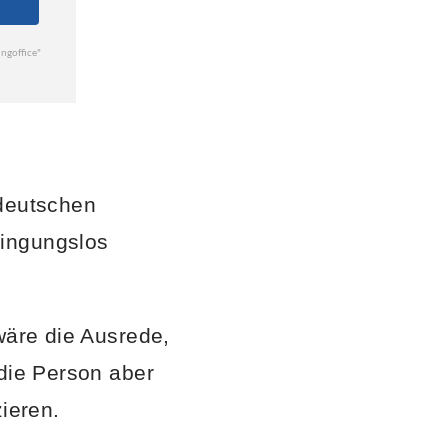
 deutschen
dingungslos
wäre die Ausrede,
 die Person aber
ieren.