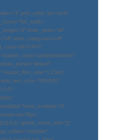
mber=“3″ post_order_by=“rand“
_layout=“full_width“
t_length=“0″ show_more=“off“
“off“ show_categories=“off“
t_color=“#FFFFFF“
“ module_class=“postbottomposts“
odule_preset=“default“
“ header_font_size=“1.15em“
meta_text_color=“#000000″
,0,0)“
false“
alse|false“ hover_enabled=“0″
argin-top:30px“
0,0,0)“ global_colors_info=“{}“
t_edited=“on|tablet“
blet=“margin-top:-30px“