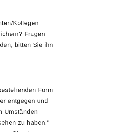
nten/Kollegen
eichern? Fragen
en, bitten Sie ihn
 bestehenden Form
ler entgegen und
ren Umständen
esehen zu haben!"