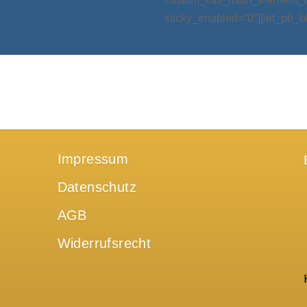
sticky_enabled=“0″][/et_pb_b
Impressum
Datenschutz
AGB
Widerrufsrecht