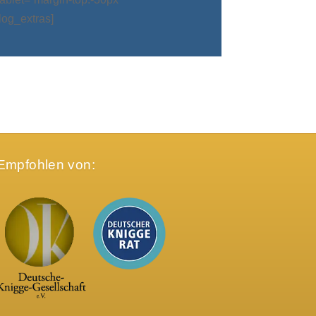
log_extras]
Empfohlen von: