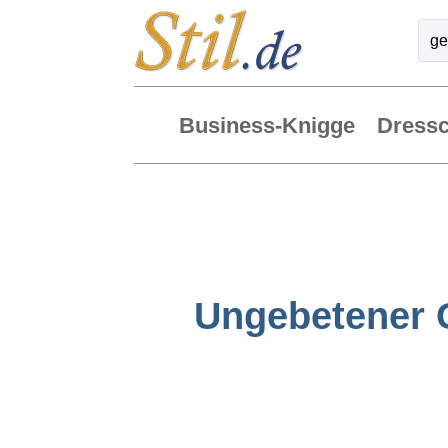
Business-Knigge
Dress
Ungebetener G