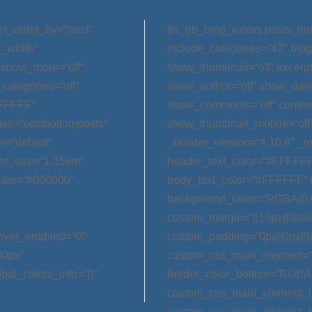
st_order_by=“rand“
[et_pb_blog_extras posts_nu
l_width“
include_categories=“47″ blog
 show_more=“off“
show_thumbnail=“off“ excerp
categories=“off“
show_author=“off“ show_date=
FFFFFF“
show_comments=“off“ conten
ss=“postbottomposts“
show_thumbnail_mobile=“off
t=“default“
_builder_version=“4.10.8″ _m
nt_size=“1.15em“
header_text_color=“#FFFFFF
olor=“#000000″
body_text_color=“#FFFFFF“ 
background_color=“RGBA(0,0
custom_margin=“||15px||false|
hover_enabled=“0″
custom_padding=“0px||0px||f
30px“
custom_css_main_element=“m
bal_colors_info=“{}“
border_color_bottom=“RGBA(0,
custom_css_main_element_las
custom_css_main_element_ta