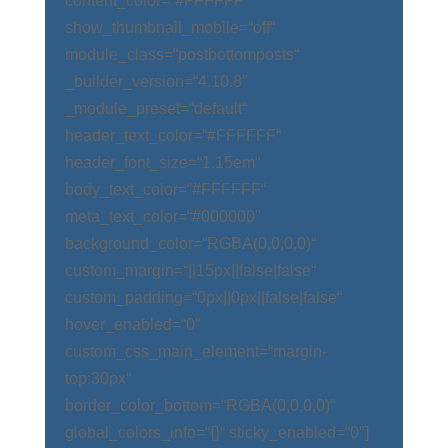
content_color=“#FFFFFF“
show_thumbnail_mobile=“off“
module_class=“postbottomposts“
_builder_version=“4.10.8″
_module_preset=“default“
header_text_color=“#FFFFFF“
header_font_size=“1.15em“
body_text_color=“#FFFFFF“
meta_text_color=“#000000″
background_color=“RGBA(0,0,0,0)“
custom_margin=“||15px||false|false“
custom_padding=“0px||0px||false|false“
hover_enabled=“0″
custom_css_main_element=“margin-
top:30px“
border_color_bottom=“RGBA(0,0,0,0)“
global_colors_info=“{}“ sticky_enabled=“0″]