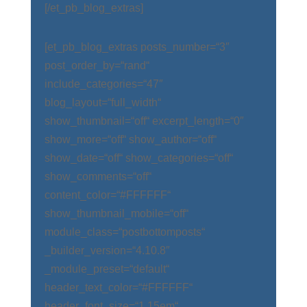
[/et_pb_blog_extras]
[et_pb_blog_extras posts_number=“3″
post_order_by=“rand“
include_categories=“47″
blog_layout=“full_width“
show_thumbnail=“off“ excerpt_length=“0″
show_more=“off“ show_author=“off“
show_date=“off“ show_categories=“off“
show_comments=“off“
content_color=“#FFFFFF“
show_thumbnail_mobile=“off“
module_class=“postbottomposts“
_builder_version=“4.10.8″
_module_preset=“default“
header_text_color=“#FFFFFF“
header_font_size=“1.15em“