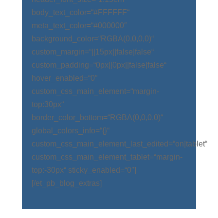
body_text_color=“#FFFFFF“
meta_text_color=“#000000″
background_color=“RGBA(0,0,0,0)“
custom_margin=“||15px||false|false“
custom_padding=“0px||0px||false|false“
hover_enabled=“0″
custom_css_main_element=“margin-
top:30px“
border_color_bottom=“RGBA(0,0,0,0)“
global_colors_info=“{}“
custom_css_main_element_last_edited=“on|tablet“
custom_css_main_element_tablet=“margin-
top:-30px“ sticky_enabled=“0″]
[/et_pb_blog_extras]