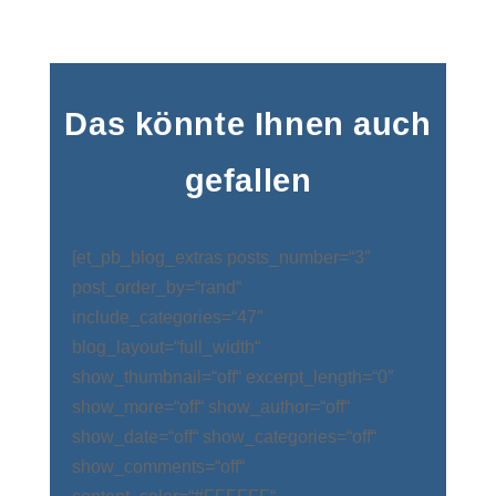
Das könnte Ihnen auch
gefallen
[et_pb_blog_extras posts_number=“3″
post_order_by=“rand“
include_categories=“47″
blog_layout=“full_width“
show_thumbnail=“off“ excerpt_length=“0″
show_more=“off“ show_author=“off“
show_date=“off“ show_categories=“off“
show_comments=“off“