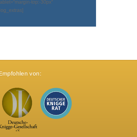
blet=“margin-top:-30px“
log_extras]
Empfohlen von: