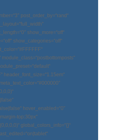
mber=“3″ post_order_by=“rand“
_layout=“full_width“
t_length=“0″ show_more=“off“
“off“ show_categories=“off“
t_color=“#FFFFFF“
“ module_class=“postbottomposts“
odule_preset=“default“
“ header_font_size=“1.15em“
meta_text_color=“#000000″
,0,0)“
false“
alse|false“ hover_enabled=“0″
argin-top:30px“
0,0,0)“ global_colors_info=“{}“
t_edited=“on|tablet“