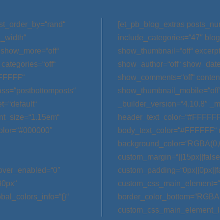
st_order_by=“rand“
[et_pb_blog_extras posts_nu
l_width“
include_categories=“47″ blog
 show_more=“off“
show_thumbnail=“off“ excerp
categories=“off“
show_author=“off“ show_date=
FFFFFF“
show_comments=“off“ conten
ss=“postbottomposts“
show_thumbnail_mobile=“off
t=“default“
_builder_version=“4.10.8″ _m
nt_size=“1.15em“
header_text_color=“#FFFFFF
olor=“#000000″
body_text_color=“#FFFFFF“ 
background_color=“RGBA(0,0
custom_margin=“||15px||false|
hover_enabled=“0″
custom_padding=“0px||0px||f
30px“
custom_css_main_element=“m
bal_colors_info=“{}“
border_color_bottom=“RGBA(0,
custom_css_main_element_las