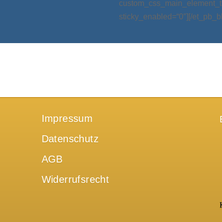
custom_css_main_element_ta
sticky_enabled=“0″][/et_pb_b
Impressum
Datenschutz
AGB
Widerrufsrecht