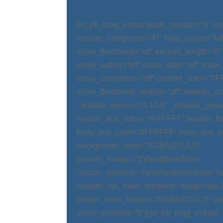
[et_pb_blog_extras posts_number=“3″ po
include_categories=“47″ blog_layout=“ful
show_thumbnail=“off“ excerpt_length=“0″
show_author=“off“ show_date=“off“ show_
show_comments=“off“ content_color=“#
show_thumbnail_mobile=“off“ module_cla
_builder_version=“4.10.8″ _module_prese
header_text_color=“#FFFFFF“ header_fo
body_text_color=“#FFFFFF“ meta_text_c
background_color=“RGBA(0,0,0,0)“
custom_margin=“||15px||false|false“
custom_padding=“0px||0px||false|false“ 
custom_css_main_element=“margin-top:
border_color_bottom=“RGBA(0,0,0,0)“ glo
sticky_enabled=“0″][/et_pb_blog_extras]