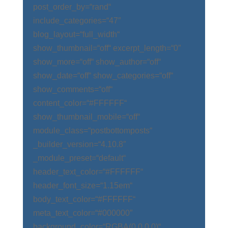
post_order_by=“rand“
include_categories=“47″
blog_layout=“full_width“
show_thumbnail=“off“ excerpt_length=“0″
show_more=“off“ show_author=“off“
show_date=“off“ show_categories=“off“
show_comments=“off“
content_color=“#FFFFFF“
show_thumbnail_mobile=“off“
module_class=“postbottomposts“
_builder_version=“4.10.8″
_module_preset=“default“
header_text_color=“#FFFFFF“
header_font_size=“1.15em“
body_text_color=“#FFFFFF“
meta_text_color=“#000000″
background_color=“RGBA(0,0,0,0)“