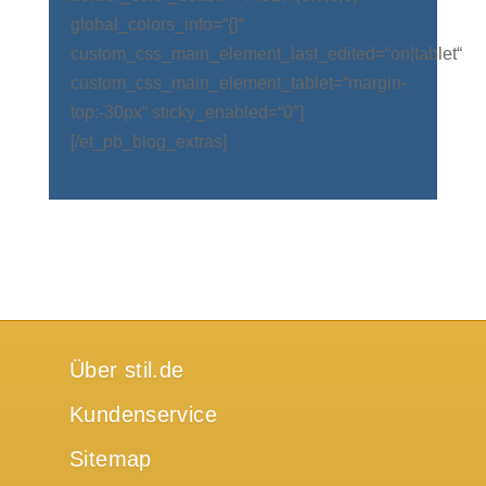
global_colors_info=“{}“
custom_css_main_element_last_edited=“on|tablet“
custom_css_main_element_tablet=“margin-
top:-30px“ sticky_enabled=“0″]
[/et_pb_blog_extras]
Über stil.de
Kundenservice
Sitemap