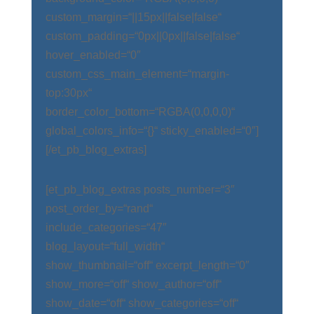
custom_margin=“||15px||false|false“
custom_padding=“0px||0px||false|false“
hover_enabled=“0″
custom_css_main_element=“margin-
top:30px“
border_color_bottom=“RGBA(0,0,0,0)“
global_colors_info=“{}“ sticky_enabled=“0″]
[/et_pb_blog_extras]
[et_pb_blog_extras posts_number=“3″
post_order_by=“rand“
include_categories=“47″
blog_layout=“full_width“
show_thumbnail=“off“ excerpt_length=“0″
show_more=“off“ show_author=“off“
show_date=“off“ show_categories=“off“