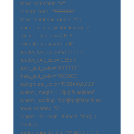
show_comments=“off“
content_color=“#FFFFFF“
show_thumbnail_mobile=“off“
module_class=“postbottomposts“
_builder_version=“4.10.8″
_module_preset=“default“
header_text_color=“#FFFFFF“
header_font_size=“1.15em“
body_text_color=“#FFFFFF“
meta_text_color=“#000000″
background_color=“RGBA(0,0,0,0)“
custom_margin=“||15px||false|false“
custom_padding=“0px||0px||false|false“
hover_enabled=“0″
custom_css_main_element=“margin-
top:30px“
border_color_bottom=“RGBA(0,0,0,0)“