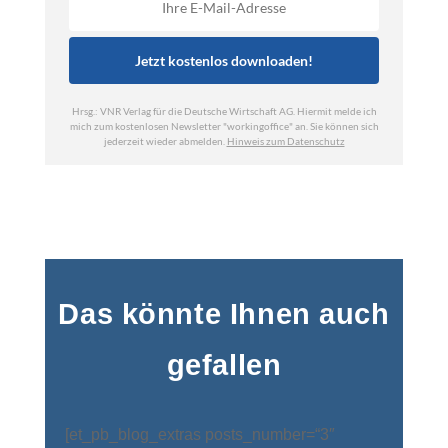
Das könnte Ihnen auch
gefallen
[et_pb_blog_extras posts_number=“3″