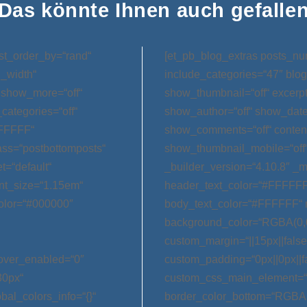
Das könnte Ihnen auch gefalle
st_order_by=“rand“
[et_pb_blog_extras posts_nu
l_width“
include_categories=“47″ blog
 show_more=“off“
show_thumbnail=“off“ excerp
categories=“off“
show_author=“off“ show_date=
FFFFFF“
show_comments=“off“ conten
ss=“postbottomposts“
show_thumbnail_mobile=“off
t=“default“
_builder_version=“4.10.8″ _m
nt_size=“1.15em“
header_text_color=“#FFFFFF
olor=“#000000″
body_text_color=“#FFFFFF“ 
background_color=“RGBA(0,0
custom_margin=“||15px||false|
hover_enabled=“0″
custom_padding=“0px||0px||f
30px“
custom_css_main_element=“m
bal_colors_info=“{}“
border_color_bottom=“RGBA(0,