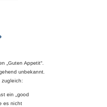
?
n „Guten Appetit”.
itgehend unbekannt.
 zugleich:
st ein „good
 es nicht