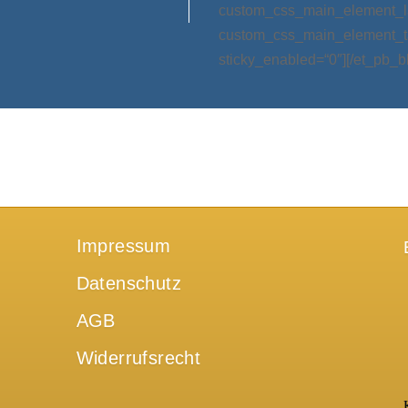
custom_css_main_element_las
custom_css_main_element_ta
sticky_enabled=“0″][/et_pb_b
Impressum
Datenschutz
AGB
Widerrufsrecht