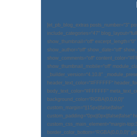
[et_pb_blog_extras posts_number=“3″ po
include_categories=“47″ blog_layout=“ful
show_thumbnail=“off“ excerpt_length=“0″
show_author=“off“ show_date=“off“ show_
show_comments=“off“ content_color=“#
show_thumbnail_mobile=“off“ module_cla
_builder_version=“4.10.8″ _module_prese
header_text_color=“#FFFFFF“ header_fo
body_text_color=“#FFFFFF“ meta_text_c
background_color=“RGBA(0,0,0,0)“
custom_margin=“||15px||false|false“
custom_padding=“0px||0px||false|false“ 
custom_css_main_element=“margin-top:
border_color_bottom=“RGBA(0,0,0,0)“ glo