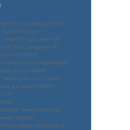
n
mber=“3″ post_order_by=“rand“
_layout=“full_width“
t_length=“0″ show_more=“off“
“off“ show_categories=“off“
t_color=“#FFFFFF“
“ module_class=“postbottomposts“
odule_preset=“default“
“ header_font_size=“1.15em“
meta_text_color=“#000000″
,0,0)“
false“
alse|false“ hover_enabled=“0″
argin-top:30px“
0,0,0)“ global_colors_info=“{}“