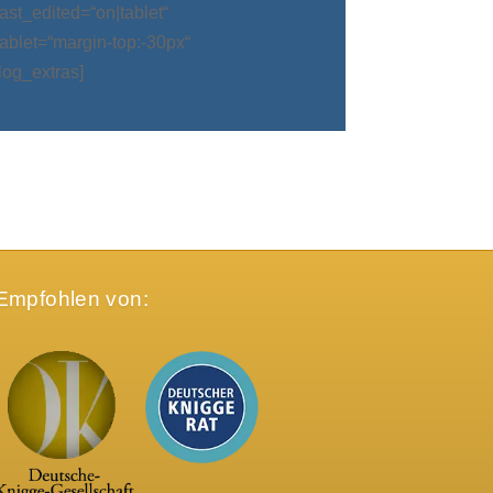
t_edited=“on|tablet“
blet=“margin-top:-30px“
log_extras]
Empfohlen von: