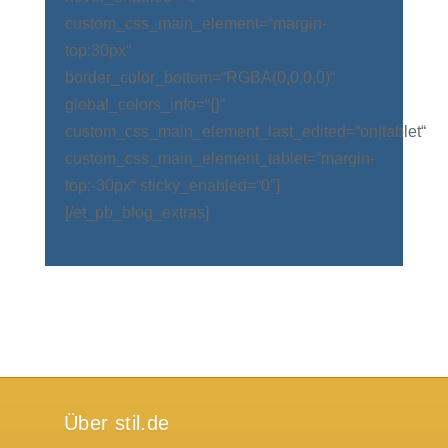
custom_css_main_element=“margin-
top:30px“
border_color_bottom=“RGBA(0,0,0,0)“
global_colors_info=“{}“
custom_css_main_element_last_edited=“on|tablet“
custom_css_main_element_tablet=“margin-
top:-30px“ sticky_enabled=“0″]
[/et_pb_blog_extras]
Über stil.de