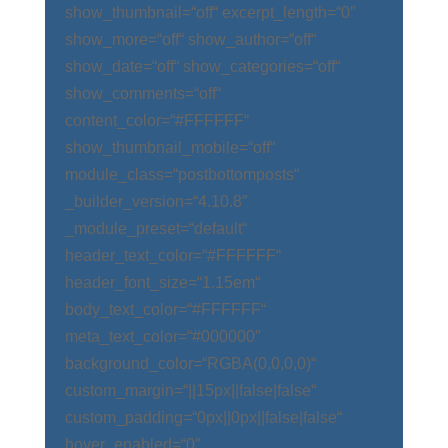
show_thumbnail=“off“ excerpt_length=“0″
show_more=“off“ show_author=“off“
show_date=“off“ show_categories=“off“
show_comments=“off“
content_color=“#FFFFFF“
show_thumbnail_mobile=“off“
module_class=“postbottomposts“
_builder_version=“4.10.8″
_module_preset=“default“
header_text_color=“#FFFFFF“
header_font_size=“1.15em“
body_text_color=“#FFFFFF“
meta_text_color=“#000000″
background_color=“RGBA(0,0,0,0)“
custom_margin=“||15px||false|false“
custom_padding=“0px||0px||false|false“
hover_enabled=“0″