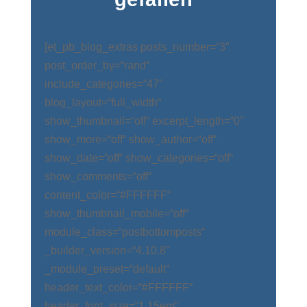
[et_pb_blog_extras posts_number=“3″
post_order_by=“rand“
include_categories=“47″
blog_layout=“full_width“
show_thumbnail=“off“ excerpt_length=“0″
show_more=“off“ show_author=“off“
show_date=“off“ show_categories=“off“
show_comments=“off“
content_color=“#FFFFFF“
show_thumbnail_mobile=“off“
module_class=“postbottomposts“
_builder_version=“4.10.8″
_module_preset=“default“
header_text_color=“#FFFFFF“
header_font_size=“1.15em“