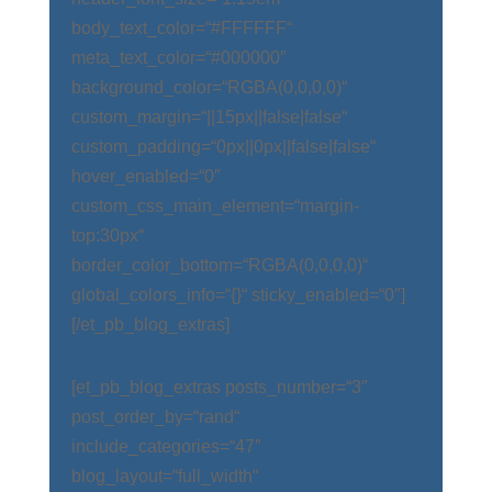
body_text_color=“#FFFFFF“
meta_text_color=“#000000″
background_color=“RGBA(0,0,0,0)“
custom_margin=“||15px||false|false“
custom_padding=“0px||0px||false|false“
hover_enabled=“0″
custom_css_main_element=“margin-
top:30px“
border_color_bottom=“RGBA(0,0,0,0)“
global_colors_info=“{}“ sticky_enabled=“0″]
[/et_pb_blog_extras]
[et_pb_blog_extras posts_number=“3″
post_order_by=“rand“
include_categories=“47″
blog_layout=“full_width“