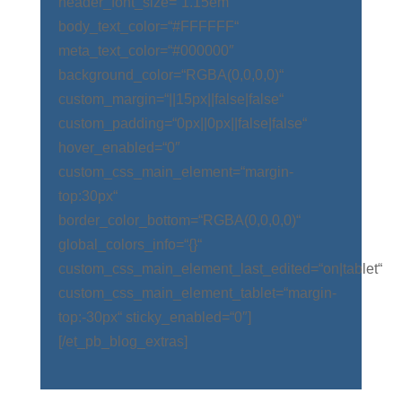
header_font_size=“1.15em“
body_text_color=“#FFFFFF“
meta_text_color=“#000000″
background_color=“RGBA(0,0,0,0)“
custom_margin=“||15px||false|false“
custom_padding=“0px||0px||false|false“
hover_enabled=“0″
custom_css_main_element=“margin-
top:30px“
border_color_bottom=“RGBA(0,0,0,0)“
global_colors_info=“{}“
custom_css_main_element_last_edited=“on|tablet“
custom_css_main_element_tablet=“margin-
top:-30px“ sticky_enabled=“0″]
[/et_pb_blog_extras]