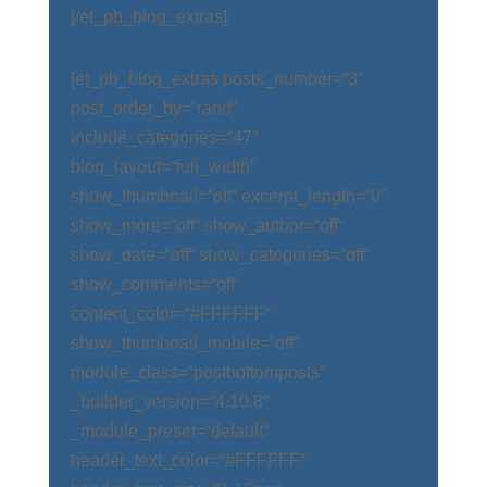
[/et_pb_blog_extras]
[et_pb_blog_extras posts_number=“3″
post_order_by=“rand“
include_categories=“47″
blog_layout=“full_width“
show_thumbnail=“off“ excerpt_length=“0″
show_more=“off“ show_author=“off“
show_date=“off“ show_categories=“off“
show_comments=“off“
content_color=“#FFFFFF“
show_thumbnail_mobile=“off“
module_class=“postbottomposts“
_builder_version=“4.10.8″
_module_preset=“default“
header_text_color=“#FFFFFF“