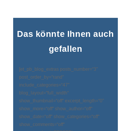
Das könnte Ihnen auch
gefallen
[et_pb_blog_extras posts_number=“3″
post_order_by=“rand“
include_categories=“47″
blog_layout=“full_width“
show_thumbnail=“off“ excerpt_length=“0″
show_more=“off“ show_author=“off“
show_date=“off“ show_categories=“off“
show_comments=“off“