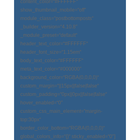
content_color=“#FFFFFF“
show_thumbnail_mobile=“off“
module_class=“postbottomposts“
_builder_version=“4.10.8″
_module_preset=“default“
header_text_color=“#FFFFFF“
header_font_size=“1.15em“
body_text_color=“#FFFFFF“
meta_text_color=“#000000″
background_color=“RGBA(0,0,0,0)“
custom_margin=“||15px||false|false“
custom_padding=“0px||0px||false|false“
hover_enabled=“0″
custom_css_main_element=“margin-
top:30px“
border_color_bottom=“RGBA(0,0,0,0)“
global_colors_info=“{}“ sticky_enabled=“0″]