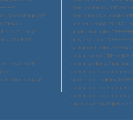
FFFFFF“
show_comments=“off“ conten
ss=“postbottomposts“
show_thumbnail_mobile=“off
t=“default“
_builder_version=“4.10.8″ _m
nt_size=“1.15em“
header_text_color=“#FFFFFF
olor=“#000000″
body_text_color=“#FFFFFF“ 
background_color=“RGBA(0,0
custom_margin=“||15px||false|
hover_enabled=“0″
custom_padding=“0px||0px||f
30px“
custom_css_main_element=“m
bal_colors_info=“{}“
border_color_bottom=“RGBA(0,
custom_css_main_element_las
custom_css_main_element_ta
sticky_enabled=“0″][/et_pb_b