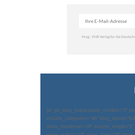
[et_pb_blog_extras posts_number=“3″ po
include_categories=“46″ blog_layout=“ful
show_thumbnail=“off“ excerpt_length=“0″
show_author=“off“ show_date=“off“ show_