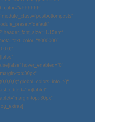
t_color=“#FFFFFF“
“ module_class=“postbottomposts“
odule_preset=“default“
“ header_font_size=“1.15em“
meta_text_color=“#000000″
,0,0)“
false“
alse|false“ hover_enabled=“0″
argin-top:30px“
0,0,0)“ global_colors_info=“{}“
t_edited=“on|tablet“
blet=“margin-top:-30px“
log_extras]