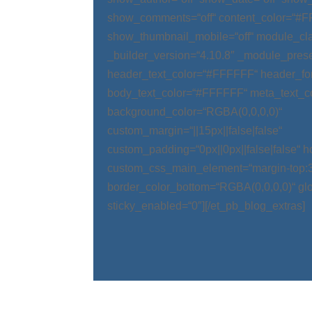
show_comments=“off“ content_color=“#
show_thumbnail_mobile=“off“ module_cla
_builder_version=“4.10.8″ _module_prese
header_text_color=“#FFFFFF“ header_fo
body_text_color=“#FFFFFF“ meta_text_c
background_color=“RGBA(0,0,0,0)“
custom_margin=“||15px||false|false“
custom_padding=“0px||0px||false|false“ 
custom_css_main_element=“margin-top:
border_color_bottom=“RGBA(0,0,0,0)“ glo
sticky_enabled=“0″][/et_pb_blog_extras]