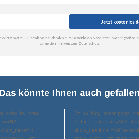
Das könnte Ihnen auch gefalle
st_order_by=“rand“
[et_pb_blog_extras posts_nu
l_width“
include_categories=“46″ blog
 show_more=“off“
show_thumbnail=“off“ excerp
categories=“off“
show_author=“off“ show_date=