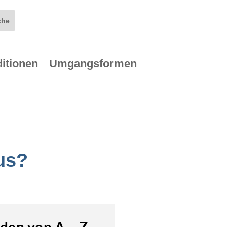
ditionen
Umgangsformen
us?