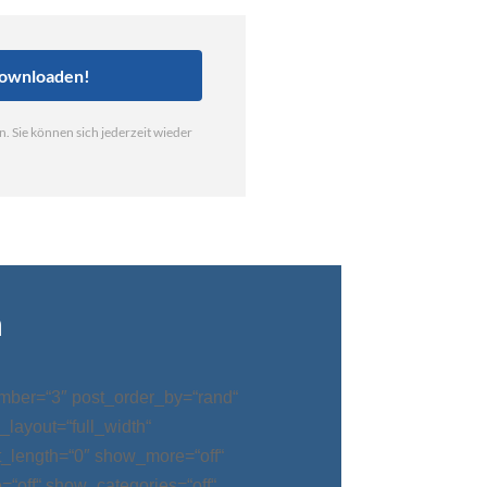
n
mber=“3″ post_order_by=“rand“
_layout=“full_width“
t_length=“0″ show_more=“off“
“off“ show_categories=“off“