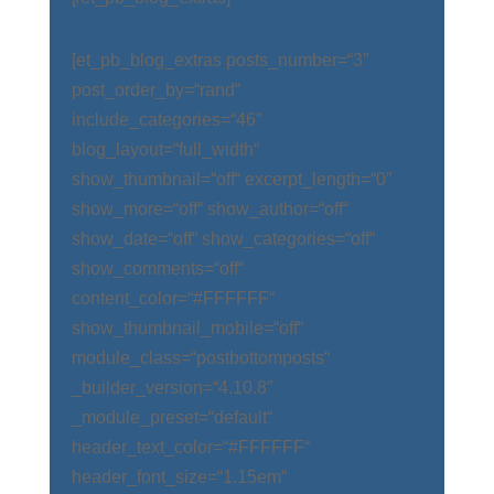
[et_pb_blog_extras posts_number=“3″
post_order_by=“rand“
include_categories=“46″
blog_layout=“full_width“
show_thumbnail=“off“ excerpt_length=“0″
show_more=“off“ show_author=“off“
show_date=“off“ show_categories=“off“
show_comments=“off“
content_color=“#FFFFFF“
show_thumbnail_mobile=“off“
module_class=“postbottomposts“
_builder_version=“4.10.8″
_module_preset=“default“
header_text_color=“#FFFFFF“
header_font_size=“1.15em“