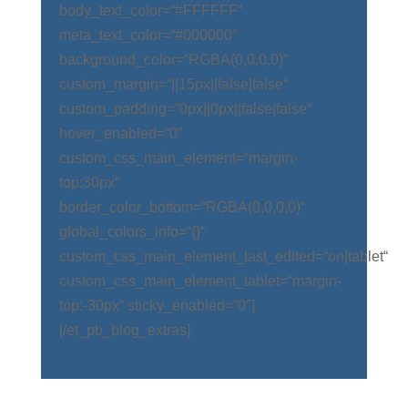
body_text_color=“#FFFFFF“
meta_text_color=“#000000″
background_color=“RGBA(0,0,0,0)“
custom_margin=“||15px||false|false“
custom_padding=“0px||0px||false|false“
hover_enabled=“0″
custom_css_main_element=“margin-
top:30px“
border_color_bottom=“RGBA(0,0,0,0)“
global_colors_info=“{}“
custom_css_main_element_last_edited=“on|tablet“
custom_css_main_element_tablet=“margin-
top:-30px“ sticky_enabled=“0″]
[/et_pb_blog_extras]