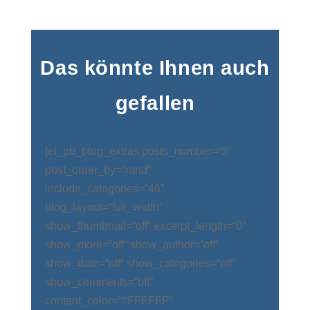
Das könnte Ihnen auch
gefallen
[et_pb_blog_extras posts_number=“3″
post_order_by=“rand“
include_categories=“46″
blog_layout=“full_width“
show_thumbnail=“off“ excerpt_length=“0″
show_more=“off“ show_author=“off“
show_date=“off“ show_categories=“off“
show_comments=“off“
content_color=“#FFFFFF“