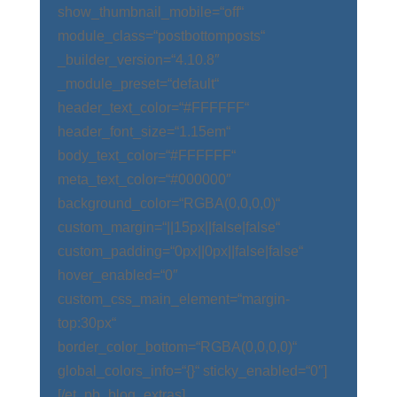
show_thumbnail_mobile=“off“
module_class=“postbottomposts“
_builder_version=“4.10.8″
_module_preset=“default“
header_text_color=“#FFFFFF“
header_font_size=“1.15em“
body_text_color=“#FFFFFF“
meta_text_color=“#000000″
background_color=“RGBA(0,0,0,0)“
custom_margin=“||15px||false|false“
custom_padding=“0px||0px||false|false“
hover_enabled=“0″
custom_css_main_element=“margin-
top:30px“
border_color_bottom=“RGBA(0,0,0,0)“
global_colors_info=“{}“ sticky_enabled=“0″]
[/et_pb_blog_extras]