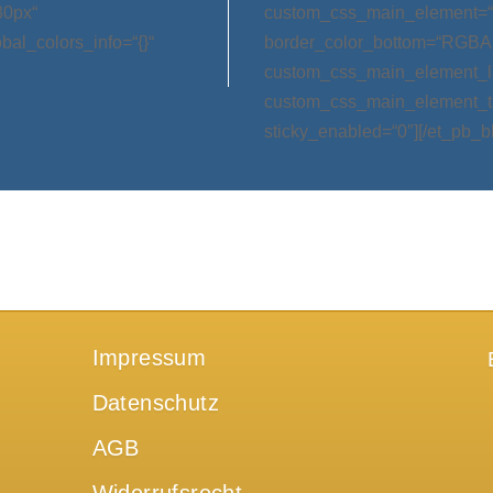
30px“
custom_css_main_element=“m
bal_colors_info=“{}“
border_color_bottom=“RGBA(0,
custom_css_main_element_las
custom_css_main_element_ta
sticky_enabled=“0″][/et_pb_b
Impressum
Datenschutz
AGB
Widerrufsrecht