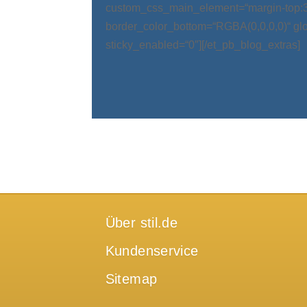
custom_css_main_element=“margin-top:
border_color_bottom=“RGBA(0,0,0,0)“ glo
sticky_enabled=“0″][/et_pb_blog_extras]
Über stil.de
Kundenservice
Sitemap