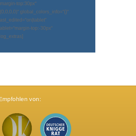
argin-top:30px“
0,0,0)“ global_colors_info=“{}“
t_edited=“on|tablet“
blet=“margin-top:-30px“
log_extras]
Empfohlen von: