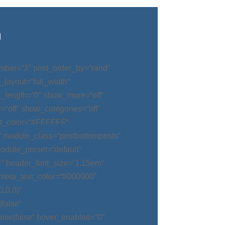
n
mber=“3″ post_order_by=“rand“
_layout=“full_width“
t_length=“0″ show_more=“off“
“off“ show_categories=“off“
t_color=“#FFFFFF“
“ module_class=“postbottomposts“
odule_preset=“default“
“ header_font_size=“1.15em“
meta_text_color=“#000000″
,0,0)“
false“
alse|false“ hover_enabled=“0″