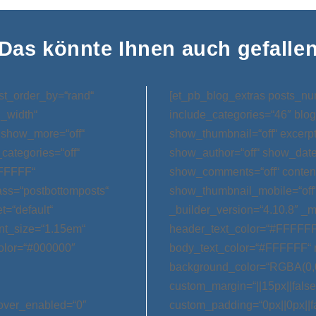
Das könnte Ihnen auch gefalle
st_order_by=“rand“
[et_pb_blog_extras posts_nu
l_width“
include_categories=“46″ blog
 show_more=“off“
show_thumbnail=“off“ excerp
categories=“off“
show_author=“off“ show_date=
FFFFFF“
show_comments=“off“ conten
ss=“postbottomposts“
show_thumbnail_mobile=“off
t=“default“
_builder_version=“4.10.8″ _m
nt_size=“1.15em“
header_text_color=“#FFFFFF
olor=“#000000″
body_text_color=“#FFFFFF“ 
background_color=“RGBA(0,0
custom_margin=“||15px||false|
hover_enabled=“0″
custom_padding=“0px||0px||f