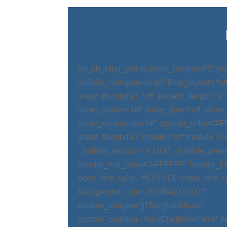
[et_pb_blog_extras posts_number=“3″ po
include_categories=“46″ blog_layout=“ful
show_thumbnail=“off“ excerpt_length=“0″
show_author=“off“ show_date=“off“ show_
show_comments=“off“ content_color=“#
show_thumbnail_mobile=“off“ module_cla
_builder_version=“4.10.8″ _module_prese
header_text_color=“#FFFFFF“ header_fo
body_text_color=“#FFFFFF“ meta_text_c
background_color=“RGBA(0,0,0,0)“
custom_margin=“||15px||false|false“
custom_padding=“0px||0px||false|false“ 