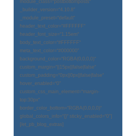
module_class=“postbottomposts“
_builder_version=“4.10.8″
_module_preset=“default“
header_text_color=“#FFFFFF“
header_font_size=“1.15em“
body_text_color=“#FFFFFF“
meta_text_color=“#000000″
background_color=“RGBA(0,0,0,0)“
custom_margin=“||15px||false|false“
custom_padding=“0px||0px||false|false“
hover_enabled=“0″
custom_css_main_element=“margin-
top:30px“
border_color_bottom=“RGBA(0,0,0,0)“
global_colors_info=“{}“ sticky_enabled=“0″]
[/et_pb_blog_extras]