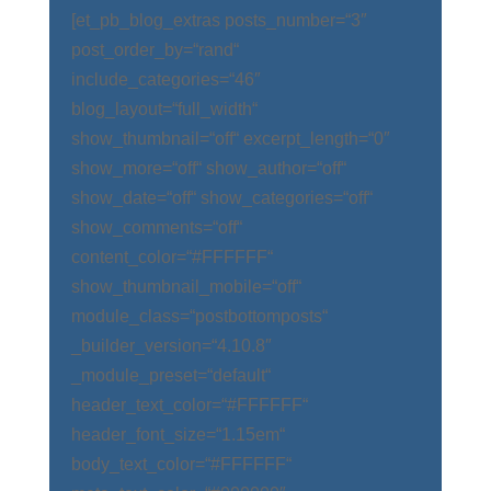
[et_pb_blog_extras posts_number=“3″
post_order_by=“rand“
include_categories=“46″
blog_layout=“full_width“
show_thumbnail=“off“ excerpt_length=“0″
show_more=“off“ show_author=“off“
show_date=“off“ show_categories=“off“
show_comments=“off“
content_color=“#FFFFFF“
show_thumbnail_mobile=“off“
module_class=“postbottomposts“
_builder_version=“4.10.8″
_module_preset=“default“
header_text_color=“#FFFFFF“
header_font_size=“1.15em“
body_text_color=“#FFFFFF“