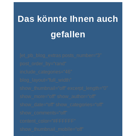
Das könnte Ihnen auch
gefallen
[et_pb_blog_extras posts_number=“3″
post_order_by=“rand“
include_categories=“46″
blog_layout=“full_width“
show_thumbnail=“off“ excerpt_length=“0″
show_more=“off“ show_author=“off“
show_date=“off“ show_categories=“off“
show_comments=“off“
content_color=“#FFFFFF“
show_thumbnail_mobile=“off“