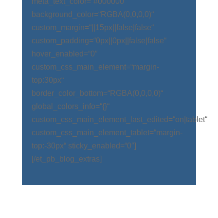
meta_text_color=“#000000″
background_color=“RGBA(0,0,0,0)“
custom_margin=“||15px||false|false“
custom_padding=“0px||0px||false|false“
hover_enabled=“0″
custom_css_main_element=“margin-
top:30px“
border_color_bottom=“RGBA(0,0,0,0)“
global_colors_info=“{}“
custom_css_main_element_last_edited=“on|tablet“
custom_css_main_element_tablet=“margin-
top:-30px“ sticky_enabled=“0″]
[/et_pb_blog_extras]