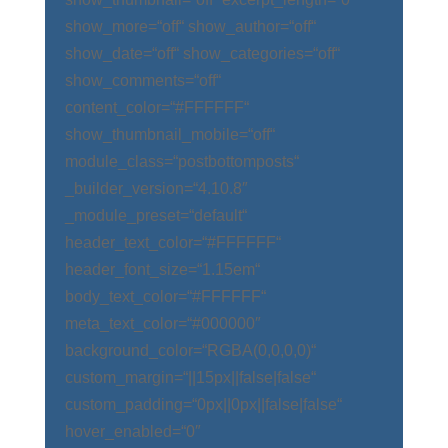
show_more=“off“ show_author=“off“
show_date=“off“ show_categories=“off“
show_comments=“off“
content_color=“#FFFFFF“
show_thumbnail_mobile=“off“
module_class=“postbottomposts“
_builder_version=“4.10.8″
_module_preset=“default“
header_text_color=“#FFFFFF“
header_font_size=“1.15em“
body_text_color=“#FFFFFF“
meta_text_color=“#000000″
background_color=“RGBA(0,0,0,0)“
custom_margin=“||15px||false|false“
custom_padding=“0px||0px||false|false“
hover_enabled=“0″