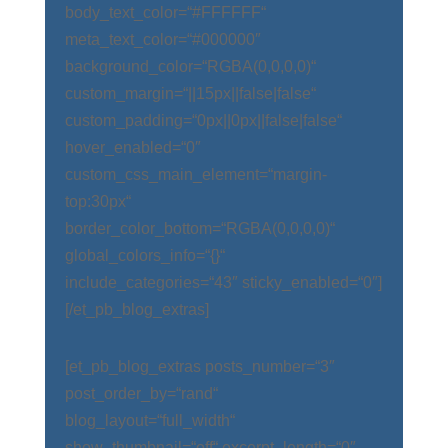
body_text_color=“#FFFFFF“
meta_text_color=“#000000″
background_color=“RGBA(0,0,0,0)“
custom_margin=“||15px||false|false“
custom_padding=“0px||0px||false|false“
hover_enabled=“0″
custom_css_main_element=“margin-
top:30px“
border_color_bottom=“RGBA(0,0,0,0)“
global_colors_info=“{}“
include_categories=“43″ sticky_enabled=“0″]
[/et_pb_blog_extras]
[et_pb_blog_extras posts_number=“3″
post_order_by=“rand“
blog_layout=“full_width“
show_thumbnail=“off“ excerpt_length=“0″