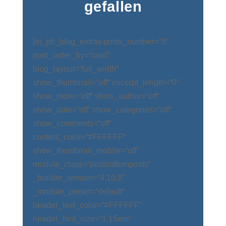
gefallen
[et_pb_blog_extras posts_number=“3″
post_order_by=“rand“
blog_layout=“full_width“
show_thumbnail=“off“ excerpt_length=“0″
show_more=“off“ show_author=“off“
show_date=“off“ show_categories=“off“
show_comments=“off“
content_color=“#FFFFFF“
show_thumbnail_mobile=“off“
module_class=“postbottomposts“
_builder_version=“4.10.8″
_module_preset=“default“
header_text_color=“#FFFFFF“
header_font_size=“1.15em“