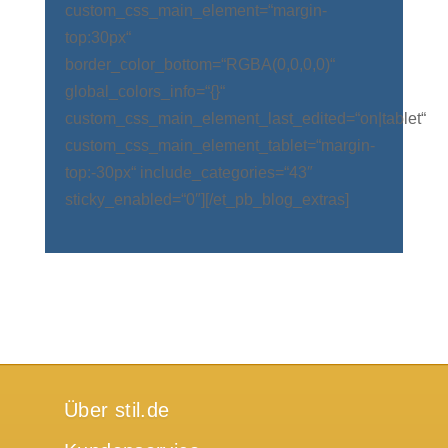
custom_css_main_element=“margin-
top:30px“
border_color_bottom=“RGBA(0,0,0,0)“
global_colors_info=“{}“
custom_css_main_element_last_edited=“on|tablet“
custom_css_main_element_tablet=“margin-
top:-30px“ include_categories=“43″
sticky_enabled=“0″][/et_pb_blog_extras]
Über stil.de