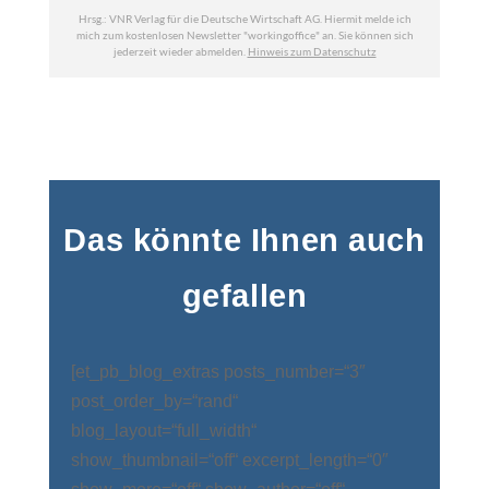
Das könnte Ihnen auch
gefallen
[et_pb_blog_extras posts_number=“3″
post_order_by=“rand“
blog_layout=“full_width“
show_thumbnail=“off“ excerpt_length=“0″