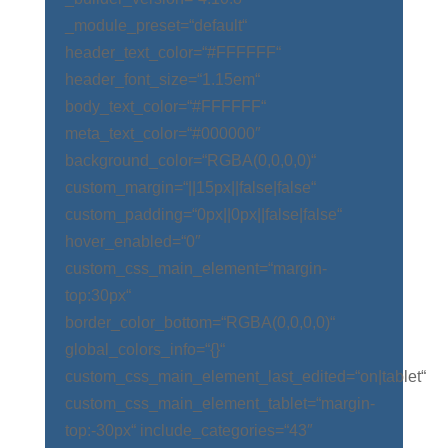
_module_preset=“default“
header_text_color=“#FFFFFF“
header_font_size=“1.15em“
body_text_color=“#FFFFFF“
meta_text_color=“#000000″
background_color=“RGBA(0,0,0,0)“
custom_margin=“||15px||false|false“
custom_padding=“0px||0px||false|false“
hover_enabled=“0″
custom_css_main_element=“margin-
top:30px“
border_color_bottom=“RGBA(0,0,0,0)“
global_colors_info=“{}“
custom_css_main_element_last_edited=“on|tablet“
custom_css_main_element_tablet=“margin-
top:-30px“ include_categories=“43″