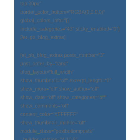
top:30px“
border_color_bottom=“RGBA(0,0,0,0)“
global_colors_info=“{}“
include_categories=“43″ sticky_enabled=“0″]
[/et_pb_blog_extras]
[et_pb_blog_extras posts_number=“3″
post_order_by=“rand“
blog_layout=“full_width“
show_thumbnail=“off“ excerpt_length=“0″
show_more=“off“ show_author=“off“
show_date=“off“ show_categories=“off“
show_comments=“off“
content_color=“#FFFFFF“
show_thumbnail_mobile=“off“
module_class=“postbottomposts“
_builder_version=“4.10.8″