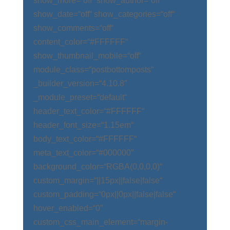
show_more=“off“ show_author=“off“
show_date=“off“ show_categories=“off“
show_comments=“off“
content_color=“#FFFFFF“
show_thumbnail_mobile=“off“
module_class=“postbottomposts“
_builder_version=“4.10.8″
_module_preset=“default“
header_text_color=“#FFFFFF“
header_font_size=“1.15em“
body_text_color=“#FFFFFF“
meta_text_color=“#000000″
background_color=“RGBA(0,0,0,0)“
custom_margin=“||15px||false|false“
custom_padding=“0px||0px||false|false“
hover_enabled=“0″
custom_css_main_element=“margin-