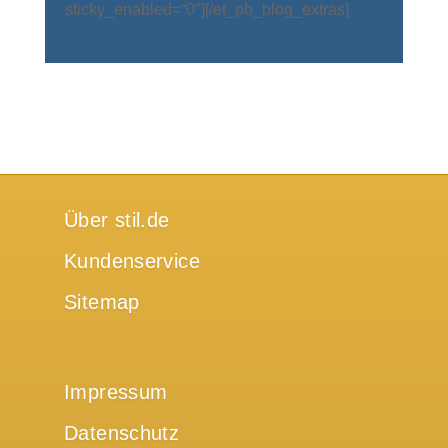
sticky_enabled=“0″][/et_pb_blog_extras]
Über stil.de
Kundenservice
Sitemap
Impressum
Datenschutz