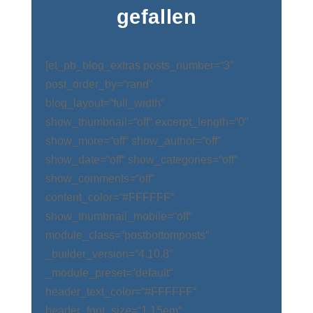
gefallen
[et_pb_blog_extras posts_number=“3″
post_order_by=“rand“
blog_layout=“full_width“
show_thumbnail=“off“ excerpt_length=“0″
show_more=“off“ show_author=“off“
show_date=“off“ show_categories=“off“
show_comments=“off“
content_color=“#FFFFFF“
show_thumbnail_mobile=“off“
module_class=“postbottomposts“
_builder_version=“4.10.8″
_module_preset=“default“
header_text_color=“#FFFFFF“
header_font_size=“1.15em“