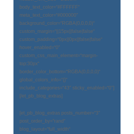
body_text_color=“#FFFFFF“
meta_text_color=“#000000″
background_color=“RGBA(0,0,0,0)“
custom_margin=“||15px||false|false“
custom_padding=“0px||0px||false|false“
hover_enabled=“0″
custom_css_main_element=“margin-
top:30px“
border_color_bottom=“RGBA(0,0,0,0)“
global_colors_info=“{}“
include_categories=“43″ sticky_enabled=“0″]
[/et_pb_blog_extras]
[et_pb_blog_extras posts_number=“3″
post_order_by=“rand“
blog_layout=“full_width“