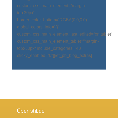
custom_css_main_element=“margin-
top:30px“
border_color_bottom=“RGBA(0,0,0,0)“
global_colors_info=“{}“
custom_css_main_element_last_edited=“on|tablet“
custom_css_main_element_tablet=“margin-
top:-30px“ include_categories=“43″
sticky_enabled=“0″][/et_pb_blog_extras]
Über stil.de