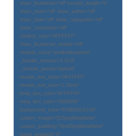
show_thumbnail=“off“ excerpt_length=“0″
show_more=“off“ show_author=“off“
show_date=“off“ show_categories=“off“
show_comments=“off“
content_color=“#FFFFFF“
show_thumbnail_mobile=“off“
module_class=“postbottomposts“
_builder_version=“4.10.8″
_module_preset=“default“
header_text_color=“#FFFFFF“
header_font_size=“1.15em“
body_text_color=“#FFFFFF“
meta_text_color=“#000000″
background_color=“RGBA(0,0,0,0)“
custom_margin=“||15px||false|false“
custom_padding=“0px||0px||false|false“
hover_enabled=“0″