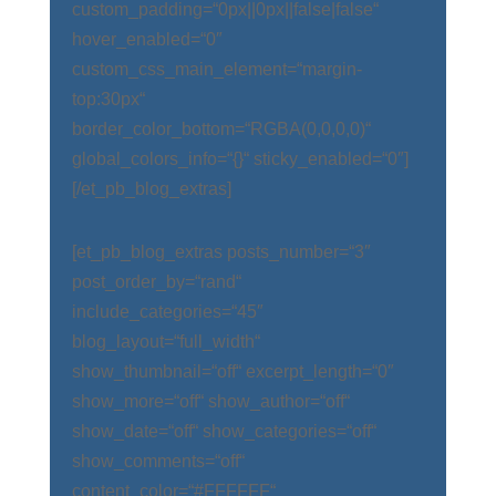
custom_padding=“0px||0px||false|false“
hover_enabled=“0″
custom_css_main_element=“margin-
top:30px“
border_color_bottom=“RGBA(0,0,0,0)“
global_colors_info=“{}“ sticky_enabled=“0″]
[/et_pb_blog_extras]
[et_pb_blog_extras posts_number=“3″
post_order_by=“rand“
include_categories=“45″
blog_layout=“full_width“
show_thumbnail=“off“ excerpt_length=“0″
show_more=“off“ show_author=“off“
show_date=“off“ show_categories=“off“
show_comments=“off“
content_color=“#FFFFFF“