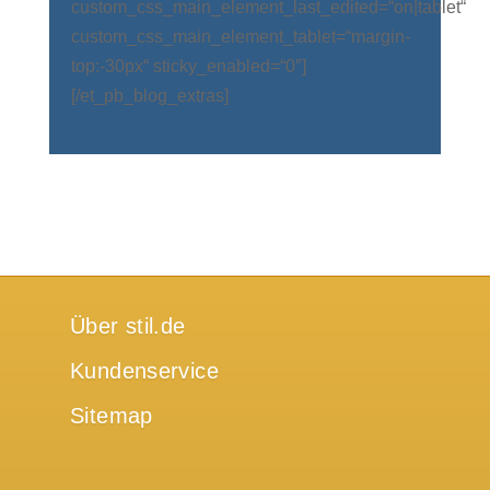
custom_css_main_element_last_edited=“on|tablet“
custom_css_main_element_tablet=“margin-
top:-30px“ sticky_enabled=“0″]
[/et_pb_blog_extras]
Über stil.de
Kundenservice
Sitemap