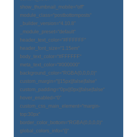
show_thumbnail_mobile=“off“
module_class=“postbottomposts“
_builder_version=“4.10.8″
_module_preset=“default“
header_text_color=“#FFFFFF“
header_font_size=“1.15em“
body_text_color=“#FFFFFF“
meta_text_color=“#000000″
background_color=“RGBA(0,0,0,0)“
custom_margin=“||15px||false|false“
custom_padding=“0px||0px||false|false“
hover_enabled=“0″
custom_css_main_element=“margin-
top:30px“
border_color_bottom=“RGBA(0,0,0,0)“
global_colors_info=“{}“