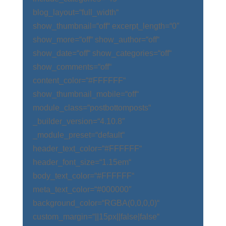
blog_layout=“full_width“
show_thumbnail=“off“ excerpt_length=“0″
show_more=“off“ show_author=“off“
show_date=“off“ show_categories=“off“
show_comments=“off“
content_color=“#FFFFFF“
show_thumbnail_mobile=“off“
module_class=“postbottomposts“
_builder_version=“4.10.8″
_module_preset=“default“
header_text_color=“#FFFFFF“
header_font_size=“1.15em“
body_text_color=“#FFFFFF“
meta_text_color=“#000000″
background_color=“RGBA(0,0,0,0)“
custom_margin=“||15px||false|false“