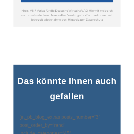
Das könnte Ihnen auch
gefallen
[et_pb_blog_extras posts_number=“3″
post_order_by=“rand“
include_categories=“45″