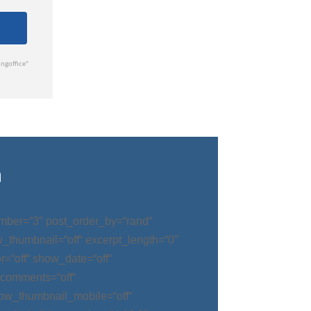
n
mber=“3″ post_order_by=“rand“
w_thumbnail=“off“ excerpt_length=“0″
=“off“ show_date=“off“
_comments=“off“
ow_thumbnail_mobile=“off“