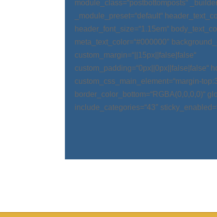
module_class=“postbottomposts“ _builder
_module_preset=“default“ header_text_
header_font_size=“1.15em“ body_text_c
meta_text_color=“#000000″ background_
custom_margin=“||15px||false|false“
custom_padding=“0px||0px||false|false“ 
custom_css_main_element=“margin-top:
border_color_bottom=“RGBA(0,0,0,0)“ glo
include_categories=“43″ sticky_enabled=“