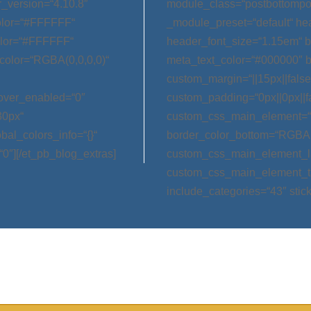
_version=“4.10.8″
module_class=“postbottompos
color=“#FFFFFF“
_module_preset=“default“ h
olor=“#FFFFFF“
header_font_size=“1.15em“ 
color=“RGBA(0,0,0,0)“
meta_text_color=“#000000″ 
custom_margin=“||15px||false|
hover_enabled=“0″
custom_padding=“0px||0px||f
30px“
custom_css_main_element=“m
bal_colors_info=“{}“
border_color_bottom=“RGBA(0,
0″][/et_pb_blog_extras]
custom_css_main_element_las
custom_css_main_element_ta
include_categories=“43″ stic