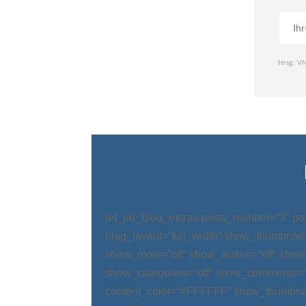
[et_pb_blog_extras posts_number=“3″ po
blog_layout=“full_width“ show_thumbnail=
show_more=“off“ show_author=“off“ show
show_categories=“off“ show_comments=“
content_color=“#FFFFFF“ show_thumbnai