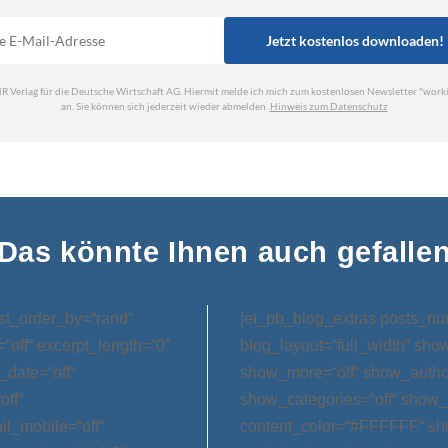
Das könnte Ihnen auch gefalle
st_order_by=“rand“
[et_pb_blog_extras posts_nu
“off“ excerpt_length=“0″
blog_layout=“full_width“ sho
_date=“off“
show_more=“off“ show_author
off“
show_categories=“off“ show
l_mobile=“off“
content_color=“#FFFFFF“ sh