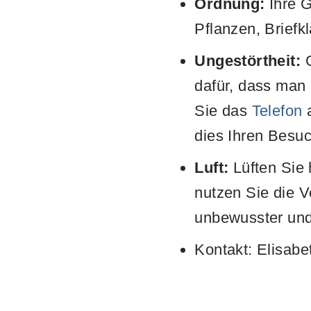
Ordnung:
Ihre G
Pflanzen, Brief
Ungestörtheit:
G
dafür, dass man 
Sie das
Telefon
a
dies Ihren Besuc
Luft:
Lüften Sie 
nutzen Sie die 
unbewusster und
Kontakt: Elisab