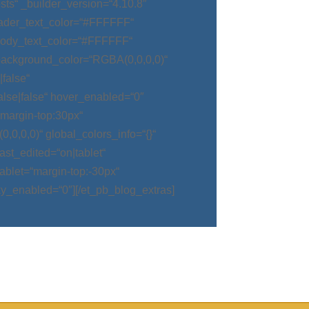
ts“ _builder_version=“4.10.8″
eader_text_color=“#FFFFFF“
body_text_color=“#FFFFFF“
background_color=“RGBA(0,0,0,0)“
false“
alse|false“ hover_enabled=“0″
argin-top:30px“
0,0,0)“ global_colors_info=“{}“
t_edited=“on|tablet“
blet=“margin-top:-30px“
ky_enabled=“0″][/et_pb_blog_extras]