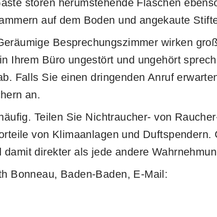
äste stören herumstehende Flaschen ebenso
klammern auf dem Boden und angekaute Stifte
eräumige Besprechungszimmer wirken groß
in Ihrem Büro ungestört und ungehört sprech
b. Falls Sie einen dringenden Anruf erwarte
hern an.
häufig. Teilen Sie Nichtraucher- von Rauche
Vorteile von Klimaanlagen und Duftspendern.
 damit direkter als jede andere Wahrnehmu
eth Bonneau, Baden-Baden, E-Mail: