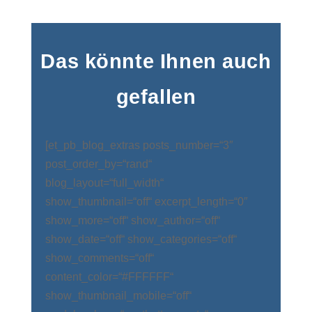
Das könnte Ihnen auch
gefallen
[et_pb_blog_extras posts_number=“3″
post_order_by=“rand“
blog_layout=“full_width“
show_thumbnail=“off“ excerpt_length=“0″
show_more=“off“ show_author=“off“
show_date=“off“ show_categories=“off“
show_comments=“off“
content_color=“#FFFFFF“
show_thumbnail_mobile=“off“