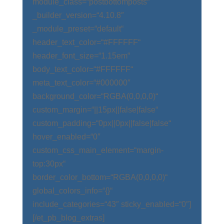
module_class=“postbottomposts“
_builder_version=“4.10.8″
_module_preset=“default“
header_text_color=“#FFFFFF“
header_font_size=“1.15em“
body_text_color=“#FFFFFF“
meta_text_color=“#000000″
background_color=“RGBA(0,0,0,0)“
custom_margin=“||15px||false|false“
custom_padding=“0px||0px||false|false“
hover_enabled=“0″
custom_css_main_element=“margin-
top:30px“
border_color_bottom=“RGBA(0,0,0,0)“
global_colors_info=“{}“
include_categories=“43″ sticky_enabled=“0″]
[/et_pb_blog_extras]