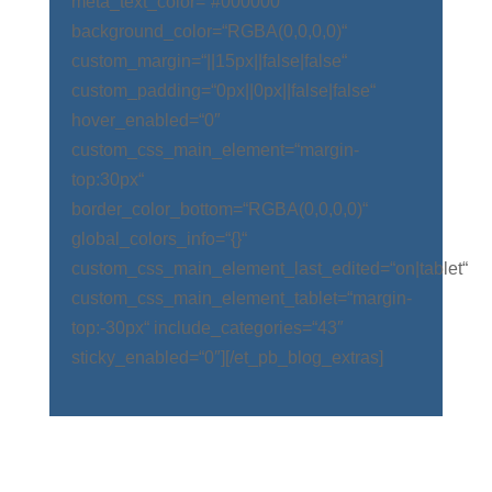
meta_text_color=“#000000″
background_color=“RGBA(0,0,0,0)“
custom_margin=“||15px||false|false“
custom_padding=“0px||0px||false|false“
hover_enabled=“0″
custom_css_main_element=“margin-
top:30px“
border_color_bottom=“RGBA(0,0,0,0)“
global_colors_info=“{}“
custom_css_main_element_last_edited=“on|tablet“
custom_css_main_element_tablet=“margin-
top:-30px“ include_categories=“43″
sticky_enabled=“0″][/et_pb_blog_extras]