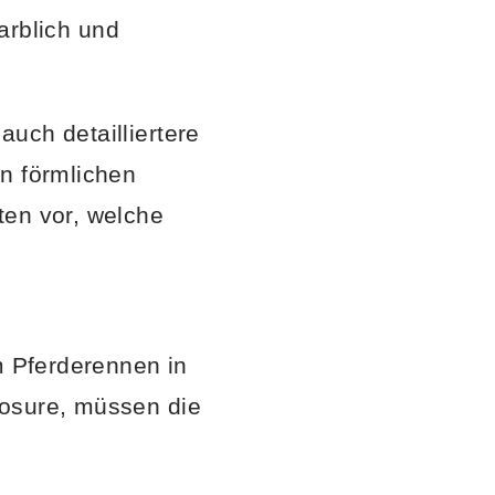
farblich und
uch detailliertere
en förmlichen
ten vor, welche
m Pferderennen in
losure, müssen die