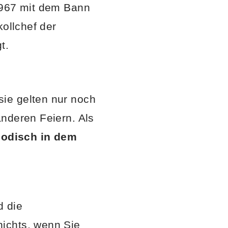
1967 mit dem Bann
kollchef der
t.
ie gelten nur noch
anderen Feiern. Als
modisch in dem
d die
ichts, wenn Sie