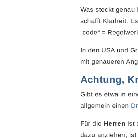
Was steckt genau 
schafft Klarheit. E
„code“ = Regelwe
In den USA und Gro
mit genaueren Ang
Achtung, K
Gibt es etwa in ei
allgemein einen
D
Für die
Herren
ist 
dazu anziehen, ist