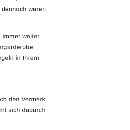
 – dennoch wären
z
immer weiter
engarderobe
egeln in Ihrem
rch den Vermerk
cht sich dadurch