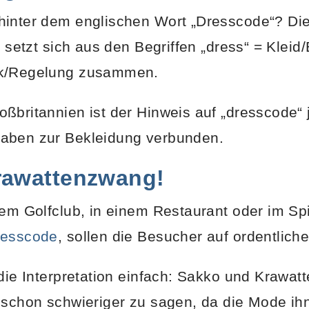
hinter dem englischen Wort „Dresscode“? Di
s setzt sich aus den Begriffen „dress“ = Klei
rk/Regelung zusammen.
ßbritannien ist der Hinweis auf „dresscode“ 
aben zur Bekleidung verbunden.
rawattenzwang!
nem Golfclub, in einem Restaurant oder im Sp
resscode
, sollen die Besucher auf ordentlich
die Interpretation einfach: Sakko und Krawat
 schon schwieriger zu sagen, da die Mode ihn