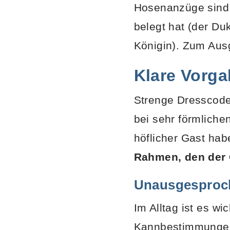
Hosenanzüge sind ü
belegt hat (der Du
Königin). Zum Ausg
Klare Vorga
Strenge Dresscode
bei sehr förmliche
höflicher Gast hab
Rahmen, den der 
Unausgesproch
Im Alltag ist es w
Kannbestimmungen 