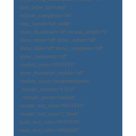
post_order_by=“rand“
include_categories=“44″
blog_layout=“full_width“
show_thumbnail=“off“ excerpt_length=“0″
show_more=“off“ show_author=“off“
show_date=“off“ show_categories=“off“
show_comments=“off“
content_color=“#FFFFFF“
show_thumbnail_mobile=“off“
module_class=“postbottomposts“
_builder_version=“4.10.8″
_module_preset=“default“
header_text_color=“#FFFFFF“
header_font_size=“1.15em“
body_text_color=“#FFFFFF“
meta_text_color=“#000000″