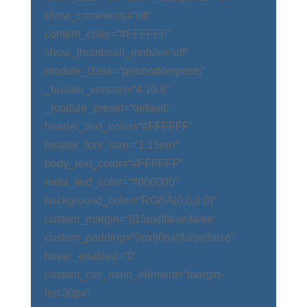
show_comments=“off“
content_color=“#FFFFFF“
show_thumbnail_mobile=“off“
module_class=“postbottomposts“
_builder_version=“4.10.8″
_module_preset=“default“
header_text_color=“#FFFFFF“
header_font_size=“1.15em“
body_text_color=“#FFFFFF“
meta_text_color=“#000000″
background_color=“RGBA(0,0,0,0)“
custom_margin=“||15px||false|false“
custom_padding=“0px||0px||false|false“
hover_enabled=“0″
custom_css_main_element=“margin-
top:30px“