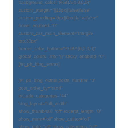
background_color=“RGBA(0,0,0,0)“
custom_margin=“||15px||false|false“
custom_padding=“0px||0px||false|false“
hover_enabled=“0″
custom_css_main_element=“margin-
top:30px“
border_color_bottom=“RGBA(0,0,0,0)“
global_colors_info=“{}“ sticky_enabled=“0″]
[/et_pb_blog_extras]
[et_pb_blog_extras posts_number=“3″
post_order_by=“rand“
include_categories=“44″
blog_layout=“full_width“
show_thumbnail=“off“ excerpt_length=“0″
show_more=“off“ show_author=“off“
show_date=“off“ show_categories=“off“