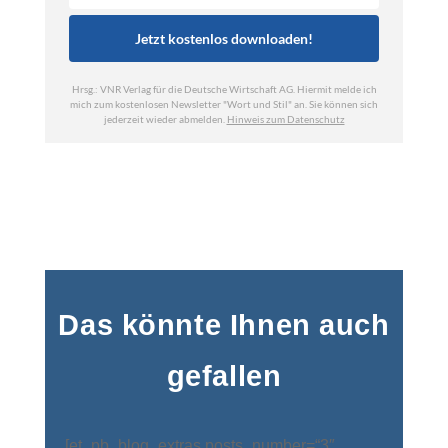
Das könnte Ihnen auch
gefallen
[et_pb_blog_extras posts_number=“3″