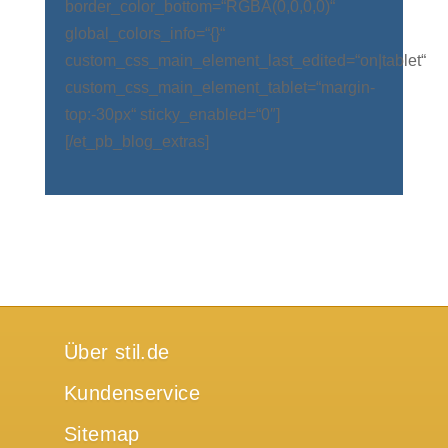
border_color_bottom=“RGBA(0,0,0,0)“
global_colors_info=“{}“
custom_css_main_element_last_edited=“on|tablet“
custom_css_main_element_tablet=“margin-
top:-30px“ sticky_enabled=“0″]
[/et_pb_blog_extras]
Über stil.de
Kundenservice
Sitemap